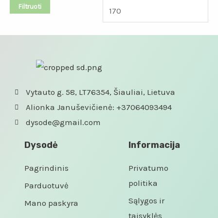
Filtruoti
Vytauto g. 58, LT76354, Šiauliai, Lietuva
Alionka Januševičienė: +37064093494
dysode@gmail.com
Dysodė
Informacija
Pagrindinis
Privatumo
politika
Parduotuvė
Sąlygos ir
Mano paskyra
taisyklės