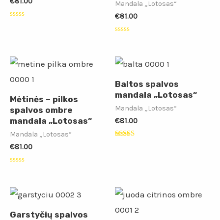
€
81.00
Mandala „Lotosas“
€
81.00
Įvertinimas:
0
iš
Įvertinimas:
5
0
iš
5
Baltos spalvos
mandala „Lotosas“
Mėtinės – pilkos
Mandala „Lotosas“
spalvos ombre
mandala „Lotosas“
€
81.00
Mandala „Lotosas“
Įvertinimas:
€
81.00
5.00
iš 5
Įvertinimas:
0
iš
5
Garstyčių spalvos