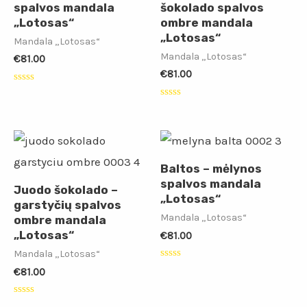
spalvos mandala
šokolado spalvos
„Lotosas“
ombre mandala
„Lotosas“
Mandala „Lotosas“
Mandala „Lotosas“
€
81.00
€
81.00
Įvertinimas:
0
Įvertinimas:
iš
0
5
iš
5
Baltos – mėlynos
spalvos mandala
Juodo šokolado –
„Lotosas“
garstyčių spalvos
Mandala „Lotosas“
ombre mandala
„Lotosas“
€
81.00
Mandala „Lotosas“
Įvertinimas:
€
81.00
0
iš
5
Įvertinimas: