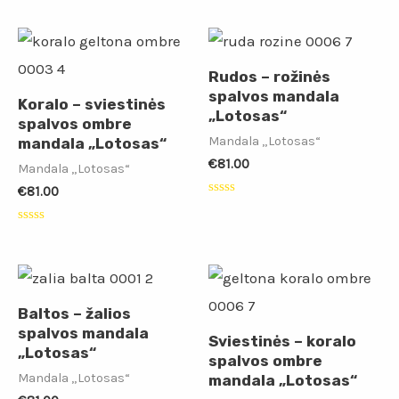
0
iš
5
Rudos – rožinės
spalvos mandala
Koralo – sviestinės
„Lotosas“
spalvos ombre
Mandala „Lotosas“
mandala „Lotosas“
€
81.00
Mandala „Lotosas“
€
81.00
Įvertinimas:
0
iš
Įvertinimas:
5
0
iš
5
Baltos – žalios
spalvos mandala
Sviestinės – koralo
„Lotosas“
spalvos ombre
Mandala „Lotosas“
mandala „Lotosas“