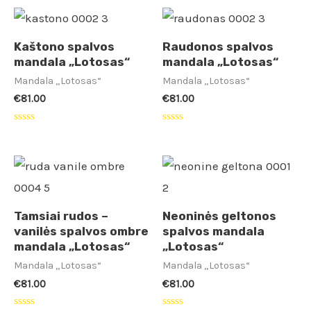
iš
5
Kaštono spalvos
Raudonos spalvos
mandala „Lotosas“
mandala „Lotosas“
Mandala „Lotosas“
Mandala „Lotosas“
€
81.00
€
81.00
Įvertinimas:
Įvertinimas:
0
0
iš
iš
5
5
Tamsiai rudos –
Neoninės geltonos
vanilės spalvos ombre
spalvos mandala
mandala „Lotosas“
„Lotosas“
Mandala „Lotosas“
Mandala „Lotosas“
€
81.00
€
81.00