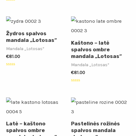
5
Įvertinimas:
0
iš
5
Žydros spalvos
mandala „Lotosas“
Kaštono – latė
Mandala „Lotosas“
spalvos ombre
mandala „Lotosas“
€
81.00
Mandala „Lotosas“
Įvertinimas:
€
81.00
0
iš
5
Įvertinimas:
0
iš
5
Latė – kaštono
Pastelinės rožinės
spalvos ombre
spalvos mandala