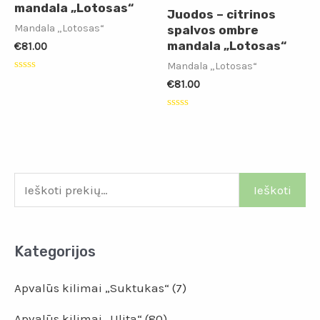
mandala „Lotosas“
Juodos – citrinos
Mandala „Lotosas“
spalvos ombre
mandala „Lotosas“
€
81.00
Mandala „Lotosas“
Įvertinimas:
€
81.00
0
iš
5
Įvertinimas:
0
iš
5
Ieškoti
Kategorijos
Apvalūs kilimai „Suktukas“
(7)
Apvalūs kilimai „Ulita“
(80)