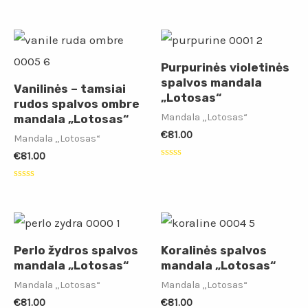
Įvertinimas:
Įvertinimas:
0
0
iš
iš
5
5
Purpurinės violetinės
spalvos mandala
Vanilinės – tamsiai
„Lotosas“
rudos spalvos ombre
Mandala „Lotosas“
mandala „Lotosas“
€
81.00
Mandala „Lotosas“
€
81.00
Įvertinimas:
0
iš
Įvertinimas:
5
0
iš
5
Perlo žydros spalvos
Koralinės spalvos
mandala „Lotosas“
mandala „Lotosas“
Mandala „Lotosas“
Mandala „Lotosas“
€
81.00
€
81.00