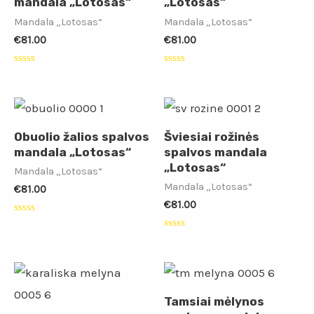
mandala „Lotosas“
„Lotosas“
Mandala „Lotosas“
Mandala „Lotosas“
€
81.00
€
81.00
Įvertinimas:
Įvertinimas:
0
0
iš
iš
5
5
Obuolio žalios spalvos
Šviesiai rožinės
mandala „Lotosas“
spalvos mandala
„Lotosas“
Mandala „Lotosas“
Mandala „Lotosas“
€
81.00
€
81.00
Įvertinimas:
0
Įvertinimas:
iš
0
5
iš
5
Tamsiai mėlynos