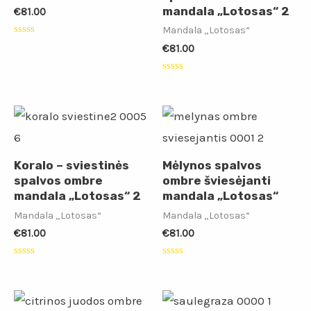
mandala „Lotosas“ 2
€
81.00
Mandala „Lotosas“
Įvertinimas:
€
81.00
0
iš
5
Įvertinimas:
0
iš
5
Koralo – sviestinės
Mėlynos spalvos
spalvos ombre
ombre šviesėjanti
mandala „Lotosas“ 2
mandala „Lotosas“
Mandala „Lotosas“
Mandala „Lotosas“
€
81.00
€
81.00
Įvertinimas:
Įvertinimas:
0
0
iš
iš
5
5