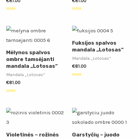
€
81.00
€
81.00
Įvertinimas:
Įvertinimas:
0
0
iš
iš
5
5
Fuksijos spalvos
mandala „Lotosas“
Mėlynos spalvos
Mandala „Lotosas“
ombre tamsėjanti
mandala „Lotosas“
€
81.00
Mandala „Lotosas“
Įvertinimas:
€
81.00
0
iš
5
Įvertinimas:
0
iš
5
Violetinės – rožinės
Garstyčių – juodo