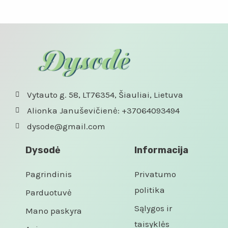
iš
iš
5
5
Vytauto g. 58, LT76354, Šiauliai, Lietuva
Alionka Januševičienė: +37064093494
dysode@gmail.com
Dysodė
Informacija
Pagrindinis
Privatumo
politika
Parduotuvė
Sąlygos ir
Mano paskyra
taisyklės