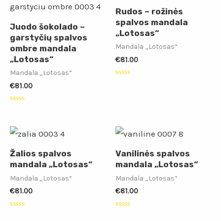
Rudos – rožinės
spalvos mandala
Juodo šokolado –
„Lotosas“
garstyčių spalvos
Mandala „Lotosas“
ombre mandala
„Lotosas“
€
81.00
Mandala „Lotosas“
Įvertinimas:
€
81.00
0
iš
5
Įvertinimas:
0
iš
5
Žalios spalvos
Vanilinės spalvos
mandala „Lotosas“
mandala „Lotosas“
Mandala „Lotosas“
Mandala „Lotosas“
€
81.00
€
81.00
Įvertinimas:
Įvertinimas:
0
0