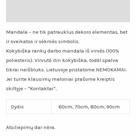
Papildoma informacija
Atsiliepimai (0)
Mandala – ne tik patrauklus dekoro elementas, bet
ir sveikatos ir sėkmės simbolis.
Kokybiška rankų darbo mandala iš virvės (100%
poliesteris). Virvutė itin kokybiška, todėl spalva
tikrai neišbluks. Lietuvoje pristatome NEMOKAMAI.
Jei turite klausimų maloniai prašome kreiptis
skiltyje – “Kontaktai”.
Dydis
60cm, 70cm, 80cm, 90cm
Atsiliepimų dar nėra.