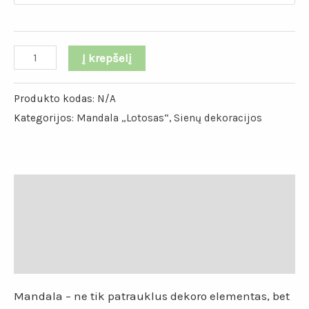
Į krepšelį
Produkto kodas:
N/A
Kategorijos:
Mandala „Lotosas“
,
Sienų dekoracijos
Aprašymas
Papildoma informacija
Atsiliepimai (0)
Mandala – ne tik patrauklus dekoro elementas, bet