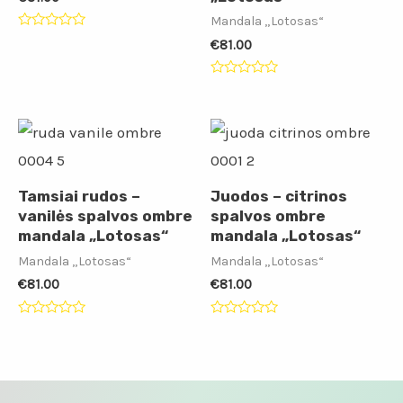
Mandala „Lotosas“
Įvertinimas:
€
81.00
0
iš
5
Įvertinimas:
0
iš
5
Tamsiai rudos –
Juodos – citrinos
vanilės spalvos ombre
spalvos ombre
mandala „Lotosas“
mandala „Lotosas“
Mandala „Lotosas“
Mandala „Lotosas“
€
81.00
€
81.00
Įvertinimas:
Įvertinimas:
0
0
iš
iš
5
5