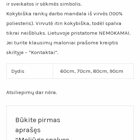
ir sveikatos ir sėkmės simbolis.
Kokybiška rankų darbo mandala iš virvės (100%
poliesteris). Virvutė itin kokybiška, todėl spalva
tikrai neišbluks. Lietuvoje pristatome NEMOKAMAI.
Jei turite klausimų maloniai prašome kreiptis
skiltyje – “Kontaktai”.
Dydis
60cm, 70cm, 80cm, 90cm
Atsiliepimų dar nėra.
Būkite pirmas
aprašęs
“Moliūgo spalvos