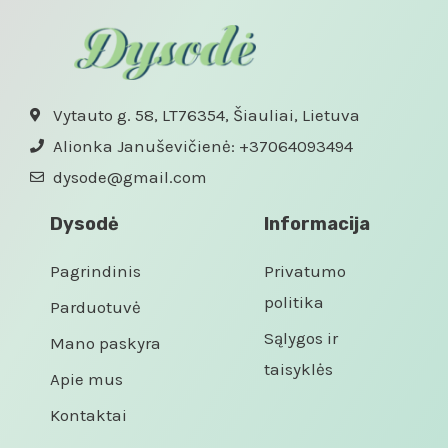
Vytauto g. 58, LT76354, Šiauliai, Lietuva
Alionka Januševičienė: +37064093494
dysode@gmail.com
Dysodė
Informacija
Pagrindinis
Privatumo
politika
Parduotuvė
Sąlygos ir
Mano paskyra
taisyklės
Apie mus
Kontaktai