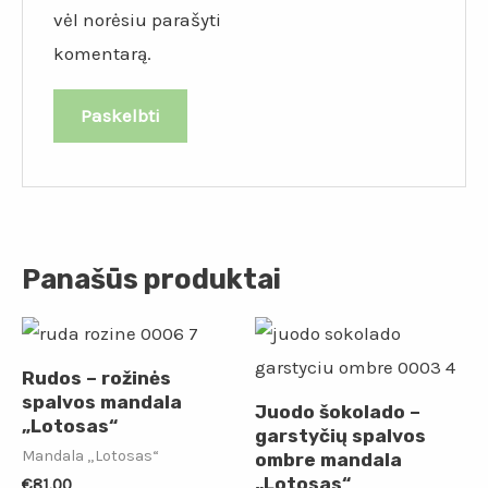
vėl norėsiu parašyti
komentarą.
Panašūs produktai
Rudos – rožinės
spalvos mandala
Juodo šokolado –
„Lotosas“
garstyčių spalvos
Mandala „Lotosas“
ombre mandala
„Lotosas“
€
81.00