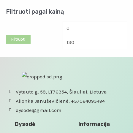
Filtruoti pagal kainą
Filtruoti
Vytauto g. 58, LT76354, Šiauliai, Lietuva
Alionka Januševičienė: +37064093494
dysode@gmail.com
Dysodė
Informacija