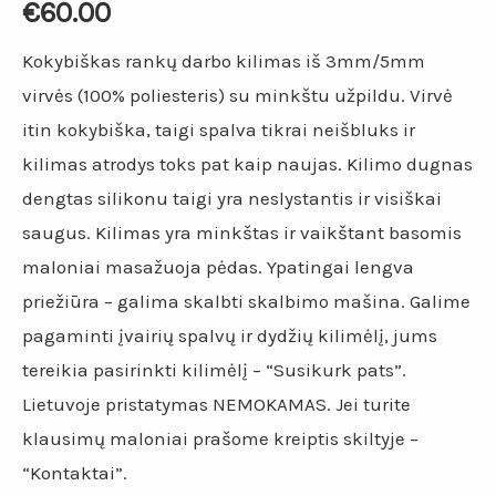
€
60.00
Kokybiškas rankų darbo kilimas iš 3mm/5mm
virvės (100% poliesteris) su minkštu užpildu. Virvė
itin kokybiška, taigi spalva tikrai neišbluks ir
kilimas atrodys toks pat kaip naujas. Kilimo dugnas
dengtas silikonu taigi yra neslystantis ir visiškai
saugus. Kilimas yra minkštas ir vaikštant basomis
maloniai masažuoja pėdas. Ypatingai lengva
priežiūra – galima skalbti skalbimo mašina. Galime
pagaminti įvairių spalvų ir dydžių kilimėlį, jums
tereikia pasirinkti kilimėlį – “Susikurk pats”.
Lietuvoje pristatymas NEMOKAMAS. Jei turite
klausimų maloniai prašome kreiptis skiltyje –
“Kontaktai”.