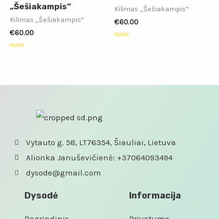
„Šešiakampis“
Kilimas „Šešiakampis“
Kilimas „Šešiakampis“
€
60.00
€
60.00
Įvertinimas:
0
Įvertinimas:
iš
0
5
iš
5
Vytauto g. 58, LT76354, Šiauliai, Lietuva
Alionka Januševičienė: +37064093494
dysode@gmail.com
Dysodė
Informacija
Pagrindinis
Privatumo