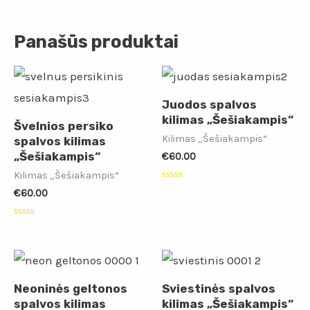
Panašūs produktai
Juodos spalvos
kilimas „Šešiakampis“
Švelnios persiko
Kilimas „Šešiakampis“
spalvos kilimas
„Šešiakampis“
€
60.00
Kilimas „Šešiakampis“
Įvertinimas:
€
60.00
0
iš
5
Įvertinimas:
0
iš
5
Neoninės geltonos
Sviestinės spalvos
spalvos kilimas
kilimas „Šešiakampis“