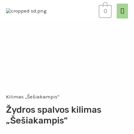
0
Kilimas „Šešiakampis“
Žydros spalvos kilimas
„Šešiakampis“