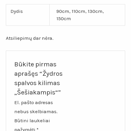
Dydis
90cm, 110cm, 130cm,
150cm
Atsiliepimų dar nėra.
Būkite pirmas
aprašęs “Žydros
spalvos kilimas
„Šešiakampis“”
El. pašto adresas
nebus skelbiamas.
Būtini laukeliai
pažymėti
*