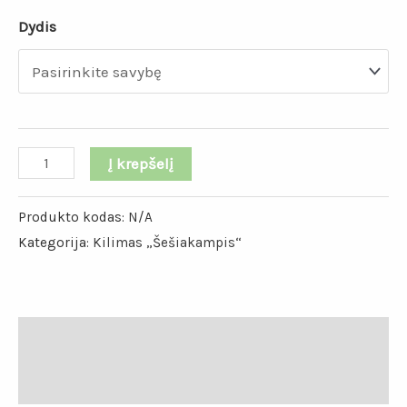
Dydis
Į krepšelį
Produkto kodas:
N/A
Kategorija:
Kilimas „Šešiakampis“
Papildoma informacija
Atsiliepimai (0)