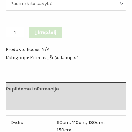
Į krepšelį
Produkto kodas:
N/A
Kategorija:
Kilimas „Šešiakampis“
Papildoma informacija
Atsiliepimai (0)
Dydis
90cm, 110cm, 130cm,
150cm