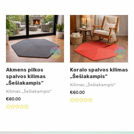
Įvertinimas:
Įvertinimas:
0
0
iš
iš
5
5
Akmens pilkos
Koralo spalvos kilimas
spalvos kilimas
„Šešiakampis“
„Šešiakampis“
Kilimas „Šešiakampis“
Kilimas „Šešiakampis“
€
60.00
€
60.00
Įvertinimas:
0
Įvertinimas:
iš
0
5
iš
5