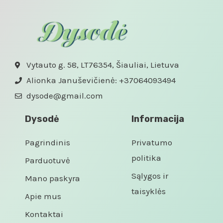
Vytauto g. 58, LT76354, Šiauliai, Lietuva
Alionka Januševičienė: +37064093494
dysode@gmail.com
Dysodė
Informacija
Pagrindinis
Privatumo
politika
Parduotuvė
Sąlygos ir
Mano paskyra
taisyklės
Apie mus
Kontaktai