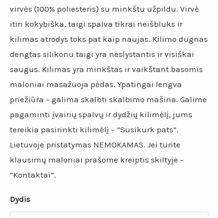
virvės (100% poliesteris) su minkštu užpildu. Virvė
itin kokybiška, taigi spalva tikrai neišbluks ir
kilimas atrodys toks pat kaip naujas. Kilimo dugnas
dengtas silikonu taigi yra neslystantis ir visiškai
saugus. Kilimas yra minkštas ir vaikštant basomis
maloniai masažuoja pėdas. Ypatingai lengva
priežiūra – galima skalbti skalbimo mašina. Galime
pagaminti įvairių spalvų ir dydžių kilimėlį, jums
tereikia pasirinkti kilimėlį – “Susikurk pats”.
Lietuvoje pristatymas NEMOKAMAS. Jei turite
klausimų maloniai prašome kreiptis skiltyje –
“Kontaktai”.
Dydis