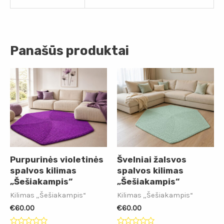
Panašūs produktai
Purpurinės violetinės
Švelniai žalsvos
spalvos kilimas
spalvos kilimas
„Šešiakampis“
„Šešiakampis“
Kilimas „Šešiakampis“
Kilimas „Šešiakampis“
€
60.00
€
60.00