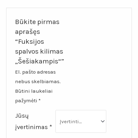
Būkite pirmas
aprašęs
“Fuksijos
spalvos kilimas
„Šešiakampis“”
El. pašto adresas
nebus skelbiamas.
Būtini laukeliai
pažymėti
*
Jūsų
įvertinimas
*