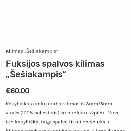
Kilimas „Šešiakampis“
Fuksijos spalvos kilimas
„Šešiakampis“
€
60.00
Kokybiškas rankų darbo kilimas iš 3mm/5mm
virvės (100% poliesteris) su minkštu užpildu. Virvė
itin kokybiška, taigi spalva tikrai neišbluks ir
kilimas atrodys toks pat kaip naujas. Kilimo dugnas