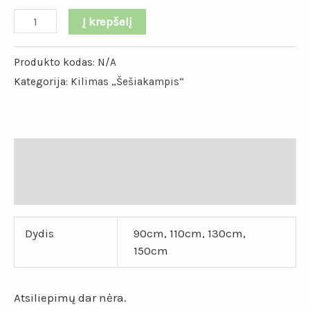
Į krepšelį
Produkto kodas:
N/A
Kategorija:
Kilimas „Šešiakampis“
Papildoma informacija
Atsiliepimai (0)
Dydis
90cm, 110cm, 130cm,
150cm
Atsiliepimų dar nėra.