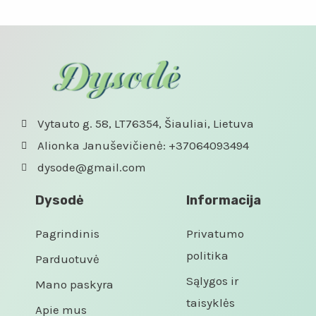
iš
5
Vytauto g. 58, LT76354, Šiauliai, Lietuva
Alionka Januševičienė: +37064093494
dysode@gmail.com
Dysodė
Informacija
Pagrindinis
Privatumo
politika
Parduotuvė
Sąlygos ir
Mano paskyra
taisyklės
Apie mus