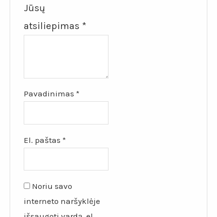
Jūsų
atsiliepimas
*
Pavadinimas
*
El. paštas
*
Noriu savo
interneto naršyklėje
išsaugoti vardą, el.