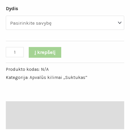
Dydis
Į krepšelį
Produkto kodas:
N/A
Kategorija:
Apvalūs kilimai „Suktukas“
Papildoma informacija
Atsiliepimai (0)