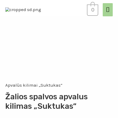
0
Apvalūs kilimai „Suktukas“
Žalios spalvos apvalus
kilimas „Suktukas“