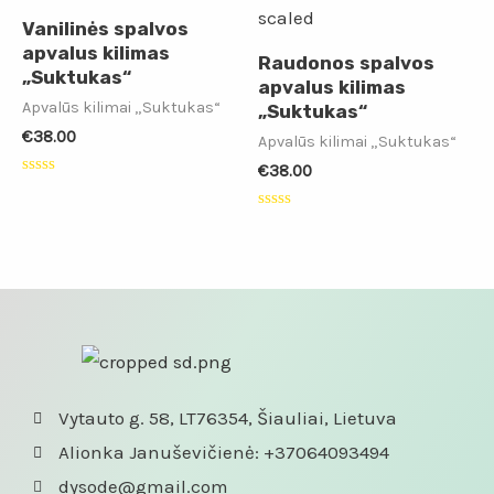
Vanilinės spalvos
apvalus kilimas
Raudonos spalvos
„Suktukas“
apvalus kilimas
Apvalūs kilimai „Suktukas“
„Suktukas“
€
38.00
Apvalūs kilimai „Suktukas“
€
38.00
Įvertinimas:
0
iš
Įvertinimas:
5
0
iš
5
Vytauto g. 58, LT76354, Šiauliai, Lietuva
Alionka Januševičienė: +37064093494
dysode@gmail.com