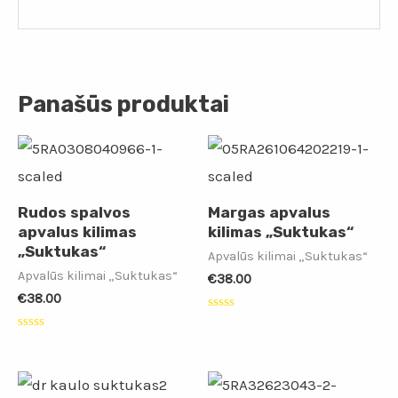
Panašūs produktai
Rudos spalvos
Margas apvalus
apvalus kilimas
kilimas „Suktukas“
„Suktukas“
Apvalūs kilimai „Suktukas“
Apvalūs kilimai „Suktukas“
€
38.00
€
38.00
Įvertinimas:
0
Įvertinimas:
iš
0
5
iš
5