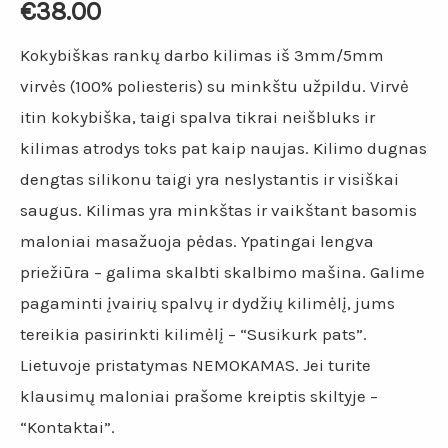
€
38.00
Kokybiškas rankų darbo kilimas iš 3mm/5mm
virvės (100% poliesteris) su minkštu užpildu. Virvė
itin kokybiška, taigi spalva tikrai neišbluks ir
kilimas atrodys toks pat kaip naujas. Kilimo dugnas
dengtas silikonu taigi yra neslystantis ir visiškai
saugus. Kilimas yra minkštas ir vaikštant basomis
maloniai masažuoja pėdas. Ypatingai lengva
priežiūra – galima skalbti skalbimo mašina. Galime
pagaminti įvairių spalvų ir dydžių kilimėlį, jums
tereikia pasirinkti kilimėlį – “Susikurk pats”.
Lietuvoje pristatymas NEMOKAMAS. Jei turite
klausimų maloniai prašome kreiptis skiltyje –
“Kontaktai”.