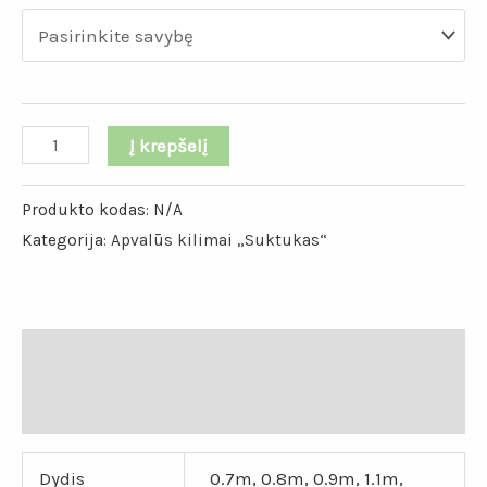
Į krepšelį
Produkto kodas:
N/A
Kategorija:
Apvalūs kilimai „Suktukas“
Papildoma informacija
Atsiliepimai (0)
Dydis
0.7m, 0.8m, 0.9m, 1.1m,