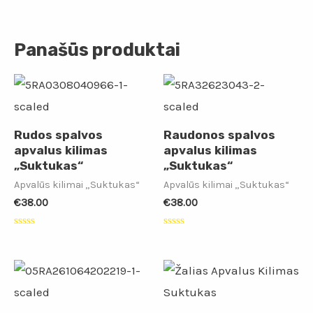
Panašūs produktai
Rudos spalvos
Raudonos spalvos
apvalus kilimas
apvalus kilimas
„Suktukas“
„Suktukas“
Apvalūs kilimai „Suktukas“
Apvalūs kilimai „Suktukas“
€
38.00
€
38.00
Įvertinimas:
Įvertinimas:
0
0
iš
iš
5
5