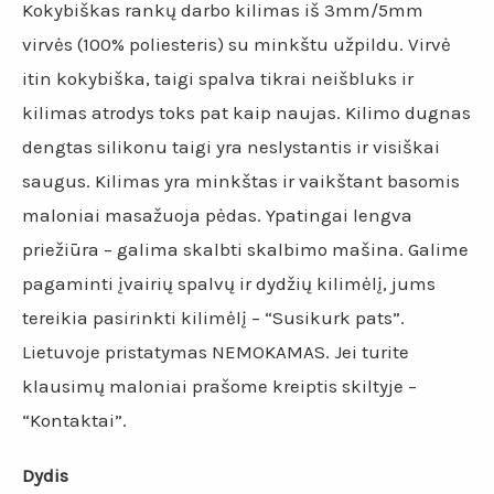
Kokybiškas rankų darbo kilimas iš 3mm/5mm
virvės (100% poliesteris) su minkštu užpildu. Virvė
itin kokybiška, taigi spalva tikrai neišbluks ir
kilimas atrodys toks pat kaip naujas. Kilimo dugnas
dengtas silikonu taigi yra neslystantis ir visiškai
saugus. Kilimas yra minkštas ir vaikštant basomis
maloniai masažuoja pėdas. Ypatingai lengva
priežiūra – galima skalbti skalbimo mašina. Galime
pagaminti įvairių spalvų ir dydžių kilimėlį, jums
tereikia pasirinkti kilimėlį – “Susikurk pats”.
Lietuvoje pristatymas NEMOKAMAS. Jei turite
klausimų maloniai prašome kreiptis skiltyje –
“Kontaktai”.
Dydis