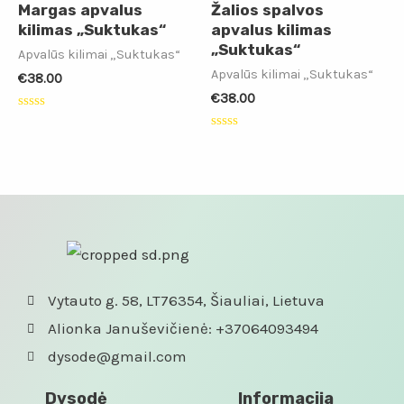
Margas apvalus
Žalios spalvos
kilimas „Suktukas“
apvalus kilimas
„Suktukas“
Apvalūs kilimai „Suktukas“
Apvalūs kilimai „Suktukas“
€
38.00
€
38.00
Įvertinimas:
0
Įvertinimas:
iš
0
5
iš
5
Vytauto g. 58, LT76354, Šiauliai, Lietuva
Alionka Januševičienė: +37064093494
dysode@gmail.com
Dysodė
Informacija