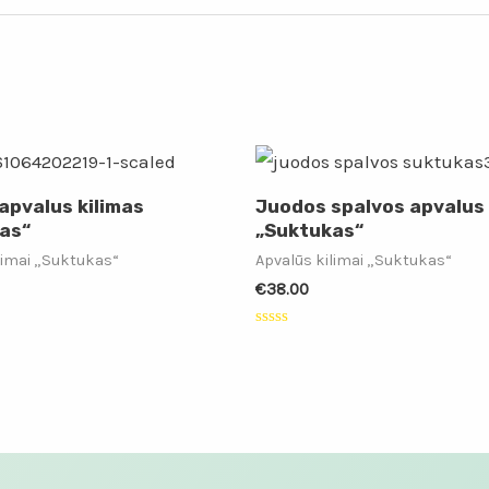
apvalus kilimas
Juodos spalvos apvalus 
as“
„Suktukas“
limai „Suktukas“
Apvalūs kilimai „Suktukas“
€
38.00
:
Įvertinimas:
0
iš
5