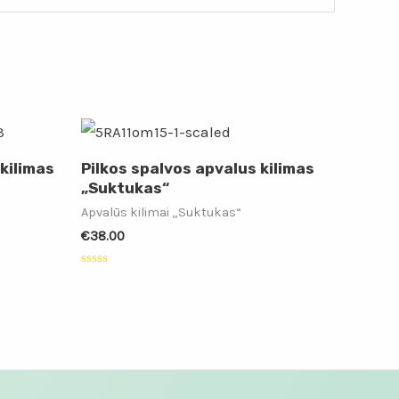
kilimas
Pilkos spalvos apvalus kilimas
„Suktukas“
Apvalūs kilimai „Suktukas“
€
38.00
Įvertinimas:
0
iš
5