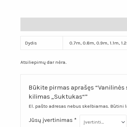
Papildoma informacija
Atsiliepimai (0)
Dydis
0.7m, 0.8m, 0.9m, 1.1m, 1.
Atsiliepimų dar nėra.
Būkite pirmas aprašęs “Vanilinės 
kilimas „Suktukas“”
El. pašto adresas nebus skelbiamas.
Būtini 
Jūsų įvertinimas
*