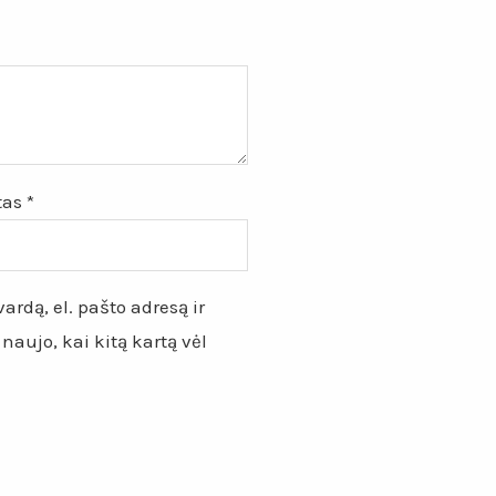
štas
*
ardą, el. pašto adresą ir
 naujo, kai kitą kartą vėl