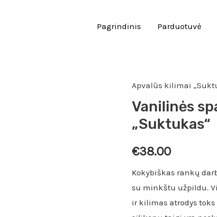
Pagrindinis
Parduotuvė
Apvalūs kilimai „Sukt
Vanilinės sp
„Suktukas“
€
38.00
Kokybiškas rankų darb
su minkštu užpildu. Vi
ir kilimas atrodys tok