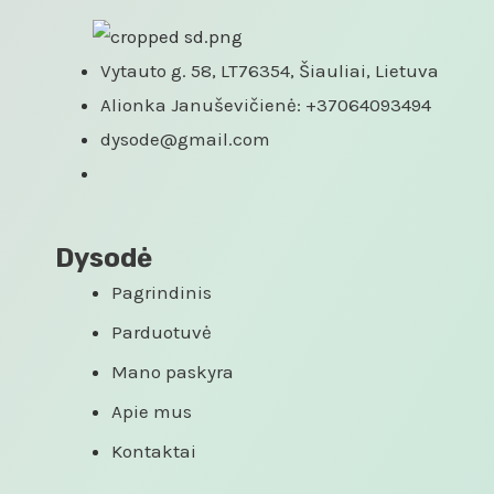
Vytauto g. 58, LT76354, Šiauliai, Lietuva
Alionka Januševičienė: +37064093494
dysode@gmail.com
Dysodė
Pagrindinis
Parduotuvė
Mano paskyra
Apie mus
Kontaktai