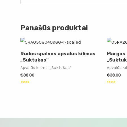
Panašūs produktai
Rudos spalvos apvalus kilimas
Margas 
„Suktukas“
„Suktuk
Apvalūs kilimai „Suktukas“
Apvalūs ki
€
38.00
€
38.00
Įvertinimas:
Įvertinimas
0
0
iš
iš
5
5