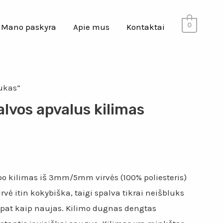
0
Mano paskyra
Apie mus
Kontaktai
ukas“
alvos apvalus kilimas
o kilimas iš 3mm/5mm virvės (100% poliesteris)
rvė itin kokybiška, taigi spalva tikrai neišbluks
s pat kaip naujas. Kilimo dugnas dengtas