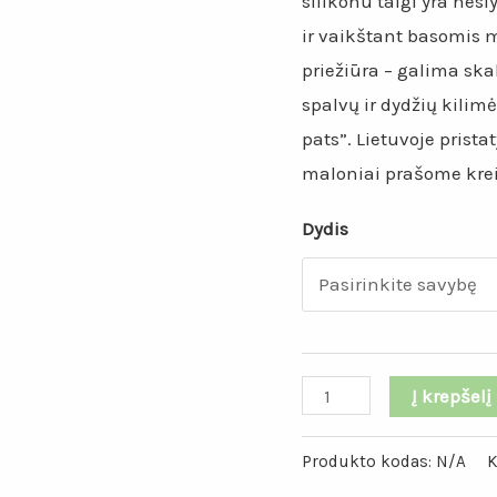
silikonu taigi yra nesl
ir vaikštant basomis 
priežiūra – galima sk
spalvų ir dydžių kilimė
pats”. Lietuvoje pris
maloniai prašome kreip
Dydis
produkto
Į krepšelį
kiekis:
Vanilinės
Produkto kodas:
N/A
K
spalvos