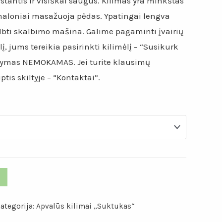
ystantis ir visiškai saugus. Kilimas yra minkštas
maloniai masažuoja pėdas. Ypatingai lengva
albti skalbimo mašina. Galime pagaminti įvairių
lį, jums tereikia pasirinkti kilimėlį – “Susikurk
tatymas NEMOKAMAS. Jei turite klausimų
tis skiltyje – “Kontaktai”.
ategorija:
Apvalūs kilimai „Suktukas“