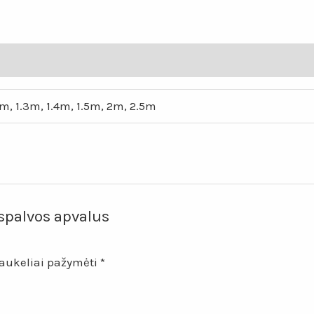
apvalus
kilimas
„Suktukas“
2m, 1.3m, 1.4m, 1.5m, 2m, 2.5m
spalvos apvalus
laukeliai pažymėti
*