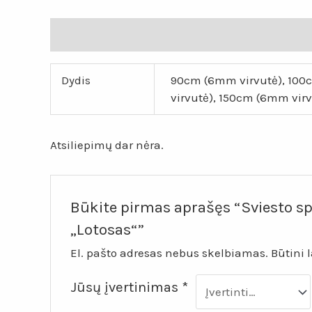
Papildoma informacija
Atsiliepimai (0)
Dydis
90cm (6mm virvutė), 100c
virvutė), 150cm (6mm vir
Atsiliepimų dar nėra.
Būkite pirmas aprašęs “Sviesto sp
„Lotosas“”
El. pašto adresas nebus skelbiamas.
Būtini 
Jūsų įvertinimas
*