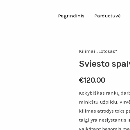
Pagrindinis
Parduotuvė
Kilimai „Lotosas“
Sviesto spal
€
120.00
Kokybiškas rankų darbo
minkštu užpildu. Virvė 
kilimas atrodys toks p
taigi yra neslystantis 
vaikštant basomis ma