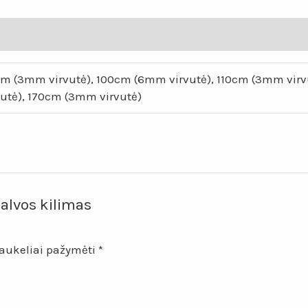
„Lotosas“
m (3mm virvutė), 100cm (6mm virvutė), 110cm (3mm virv
vutė), 170cm (3mm virvutė)
alvos kilimas
laukeliai pažymėti
*