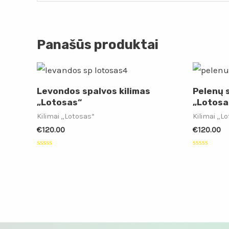
Panašūs produktai
Levondos spalvos kilimas
Pelenų 
„Lotosas“
„Lotosa
Kilimai „Lotosas“
Kilimai „L
€
120.00
€
120.00
Įvertinimas:
Įvertinimas
0
0
iš
iš
5
5