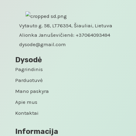
Vytauto g. 58, LT76354, Šiauliai, Lietuva
Alionka Januševičienė: +37064093494
dysode@gmail.com
Dysodė
Pagrindinis
Parduotuvė
Mano paskyra
Apie mus
Kontaktai
Informacija