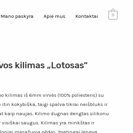
0
Mano paskyra
Apie mus
Kontaktai
vos kilimas „Lotosas“
 kilimas iš 6mm virvės (100% poliesteris) su
itin kokybiška, taigi spalva tikrai neišbluks ir
at kaip naujas. Kilimo dugnas dengtas silikonu
ir visiškai saugus. Kilimas yra minkštas ir
loniai masažuoja pėdas. Ypatingai lengva