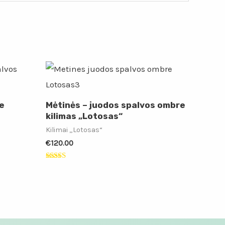
e
Mėtinės – juodos spalvos ombre
kilimas „Lotosas“
Kilimai „Lotosas“
€
120.00
Įvertinimas:
5.00
iš 5