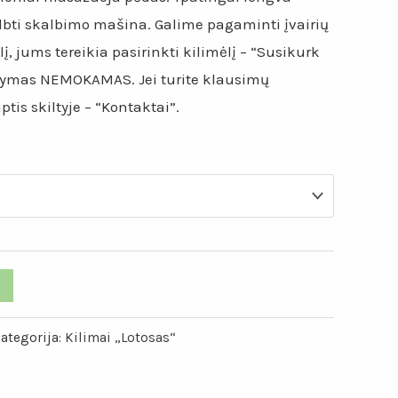
albti skalbimo mašina. Galime pagaminti įvairių
lį, jums tereikia pasirinkti kilimėlį – “Susikurk
tatymas NEMOKAMAS. Jei turite klausimų
tis skiltyje – “Kontaktai”.
ategorija:
Kilimai „Lotosas“