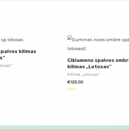
spalvos kilimas
s“
Ciklameno spalvos ombr
otosas“
kilimas „Lotosas“
Kilimai „Lotosas“
€
120.00
:
Įvertinimas:
0
iš
5