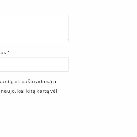
štas
*
ardą, el. pašto adresą ir
 naujo, kai kitą kartą vėl