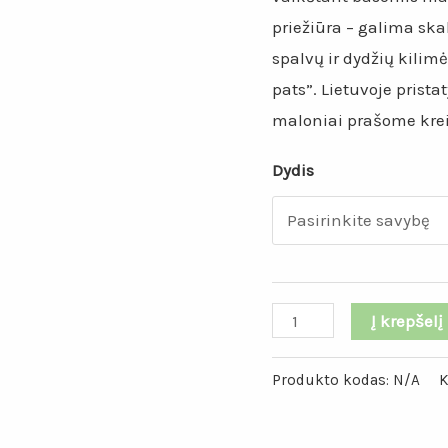
priežiūra – galima sk
spalvų ir dydžių kilimė
pats”. Lietuvoje pris
maloniai prašome kreip
Dydis
produkto
Į krepšelį
kiekis:
Sviesto
Produkto kodas:
N/A
K
spalvos
kilimas