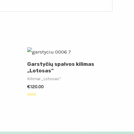
Garstyčių spalvos kilimas
„Lotosas“
Kilimai „Lotosas“
€
120.00
Įvertinimas:
0
iš
5