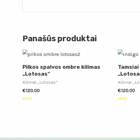
Panašūs produktai
Pilkos spalvos ombre kilimas
Tamsiai
„Lotosas“
„Lotosa
Kilimai „Lotosas“
Kilimai „L
€
120.00
€
120.00
Įvertinimas:
Įvertinimas
0
0
iš
iš
5
5