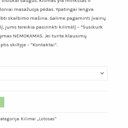
ir visiškai saugus. Kilimas yra minkštas ir
loniai masažuoja pėdas. Ypatingai lengva
albti skalbimo mašina. Galime pagaminti įvairių
lį, jums tereikia pasirinkti kilimėlį – “Susikurk
tatymas NEMOKAMAS. Jei turite klausimų
tis skiltyje – “Kontaktai”.
ategorija:
Kilimai „Lotosas“