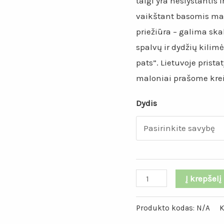
taigi yra neslystantis 
vaikštant basomis ma
priežiūra – galima sk
spalvų ir dydžių kilimė
pats”. Lietuvoje pris
maloniai prašome kreip
Dydis
produkto
Į krepšelį
kiekis:
Ciklameno
Produkto kodas:
N/A
K
spalvos