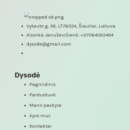
Vytauto g. 58, LT76354, Šiauliai, Lietuva
Alionka Januševičienė: +37064093494
dysode@gmail.com
Dysodė
Pagrindinis
Parduotuvė
Mano paskyra
Apie mus
Kontaktai