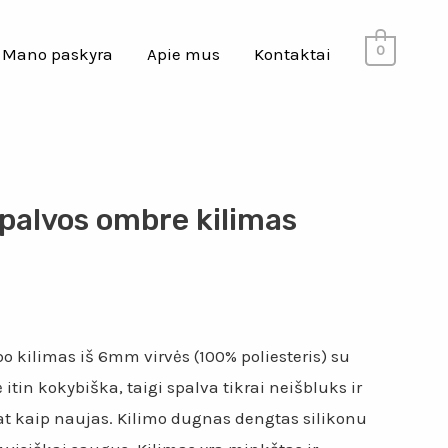
0
Mano paskyra
Apie mus
Kontaktai
palvos ombre kilimas
 kilimas iš 6mm virvės (100% poliesteris) su
itin kokybiška, taigi spalva tikrai neišbluks ir
at kaip naujas. Kilimo dugnas dengtas silikonu