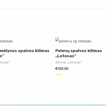
 mėlynos spalvos kilimas
Pelenų spalvos kilimas
s“
„Lotosas“
otosas“
Kilimai „Lotosas“
€
120.00
:
Įvertinimas:
0
iš
5