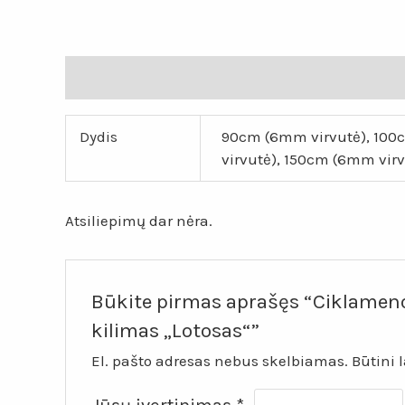
Papildoma informacija
Atsiliepimai (0)
Dydis
90cm (6mm virvutė), 100c
virvutė), 150cm (6mm vir
Atsiliepimų dar nėra.
Būkite pirmas aprašęs “Ciklamen
kilimas „Lotosas“”
El. pašto adresas nebus skelbiamas.
Būtini 