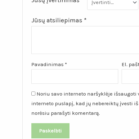
Jūsų įvertinimas
*
Jūsų atsiliepimas
*
Pavadinimas
*
El. pa
Noriu savo interneto naršyklėje išsaugoti v
interneto puslapį, kad jų nebereiktų įvesti iš
norėsiu parašyti komentarą.