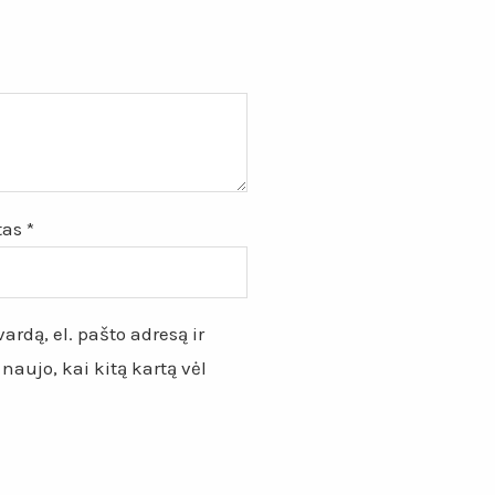
štas
*
ardą, el. pašto adresą ir
 naujo, kai kitą kartą vėl