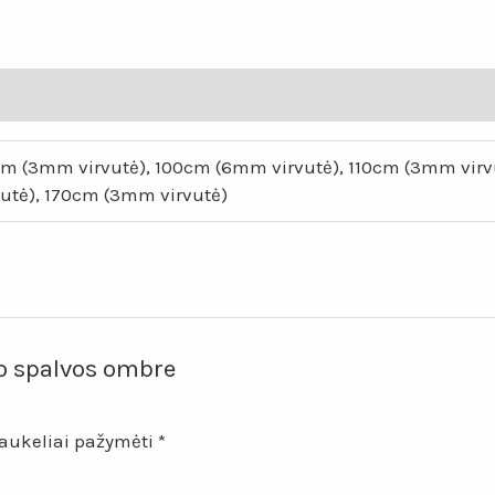
ombre
kilimas
„Lotosas“
m (3mm virvutė), 100cm (6mm virvutė), 110cm (3mm virv
vutė), 170cm (3mm virvutė)
o spalvos ombre
laukeliai pažymėti
*