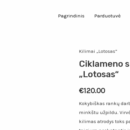
Pagrindinis
Parduotuvė
Kilimai „Lotosas“
Ciklameno s
„Lotosas“
€
120.00
Kokybiškas rankų darbo
minkštu užpildu. Virvė 
kilimas atrodys toks p