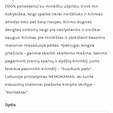
(100% poliesteris) su minkštu užpildu. Virvė itin
kokybiška, taigi spalva tikrai neišbluks ir kilimas
atrodys toks pat kaip naujas. Kilimo dugnas
dengtas silikonu taigi yra neslystantis ir visiškai
saugus. Kilimas yra minkštas ir vaikštant basomis
maloniai masažuoja pėdas. Ypatingai lengva
priežiūra – galima skalbti skalbimo mašina. Galime
pagaminti įvairių spalvų ir dydžių kilimėlį, jums
tereikia pasirinkti kilimėlį – “Susikurk pats”.
Lietuvoje pristatymas NEMOKAMAS. Jei turite
klausimų maloniai prašome kreiptis skiltyje –
“Kontaktai”.
Dydis