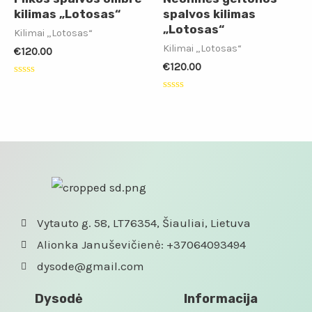
kilimas „Lotosas“
spalvos kilimas
„Lotosas“
Kilimai „Lotosas“
Kilimai „Lotosas“
€
120.00
€
120.00
Įvertinimas:
0
Įvertinimas:
iš
0
5
iš
5
Vytauto g. 58, LT76354, Šiauliai, Lietuva
Alionka Januševičienė: +37064093494
dysode@gmail.com
Dysodė
Informacija