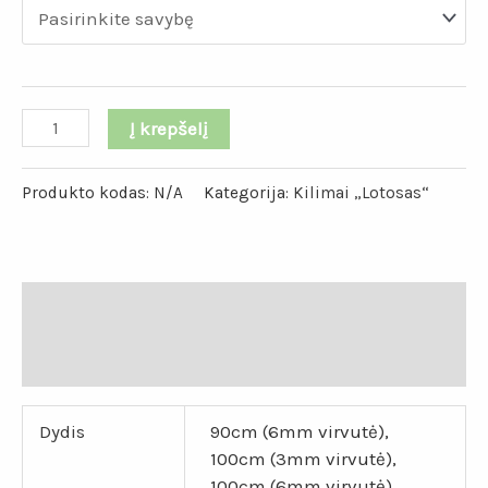
Į krepšelį
Produkto kodas:
N/A
Kategorija:
Kilimai „Lotosas“
Papildoma informacija
Atsiliepimai (0)
Dydis
90cm (6mm virvutė),
100cm (3mm virvutė),
100cm (6mm virvutė),