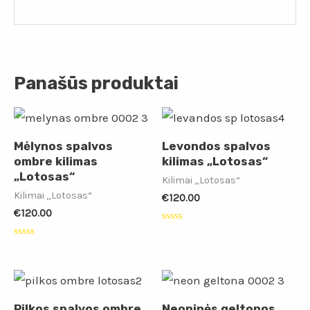
Panašūs produktai
Mėlynos spalvos
Levondos spalvos
ombre kilimas
kilimas „Lotosas“
„Lotosas“
Kilimai „Lotosas“
Kilimai „Lotosas“
€
120.00
€
120.00
Įvertinimas:
0
Įvertinimas:
iš
0
5
iš
5
Pilkos spalvos ombre
Neoninės geltonos