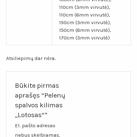
110cm (3mm virvutė),
110cm (6mm virvutė),
150cm (3mm virvutė),
150cm (6mm virvutė),
170cm (3mm virvutė)
Atsiliepimų dar nėra.
Būkite pirmas
aprašęs “Pelenų
spalvos kilimas
„Lotosas“”
El. pašto adresas
nebus skelbiamas.