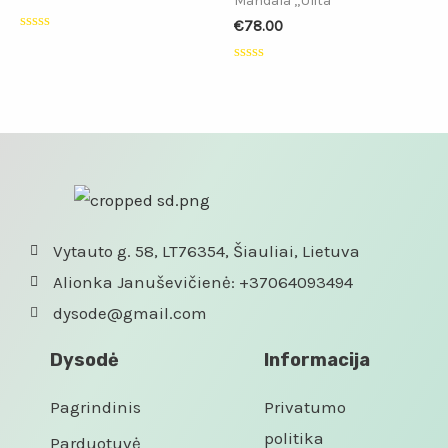
Mandala „Ulita“
€
78.00
Įvertinimas:
0
iš
Įvertinimas:
5
0
iš
5
Vytauto g. 58, LT76354, Šiauliai, Lietuva
Alionka Januševičienė: +37064093494
dysode@gmail.com
Dysodė
Informacija
Pagrindinis
Privatumo
politika
Parduotuvė