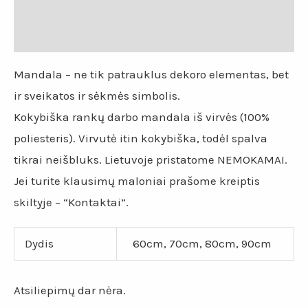
Papildoma informacija
Atsiliepimai (0)
Mandala – ne tik patrauklus dekoro elementas, bet
ir sveikatos ir sėkmės simbolis.
Kokybiška rankų darbo mandala iš virvės (100%
poliesteris). Virvutė itin kokybiška, todėl spalva
tikrai neišbluks. Lietuvoje pristatome NEMOKAMAI.
Jei turite klausimų maloniai prašome kreiptis
skiltyje – “Kontaktai”.
Dydis
60cm, 70cm, 80cm, 90cm
Atsiliepimų dar nėra.