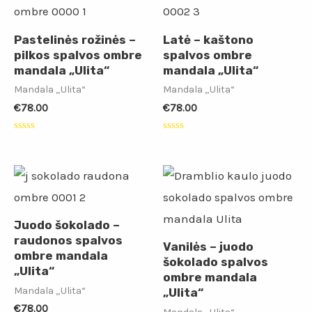
Pastelinės rožinės –
Latė – kaštono
pilkos spalvos ombre
spalvos ombre
mandala „Ulita“
mandala „Ulita“
Mandala „Ulita“
Mandala „Ulita“
€
78.00
€
78.00
Įvertinimas:
Įvertinimas:
0
0
iš
iš
5
5
Juodo šokolado –
raudonos spalvos
Vanilės – juodo
ombre mandala
šokolado spalvos
„Ulita“
ombre mandala
Mandala „Ulita“
„Ulita“
€
78.00