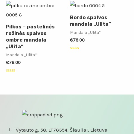
5
Bordo spalvos
mandala „Ulita“
Pilkos – pastelinės
Mandala „Ulita“
rožinės spalvos
ombre mandala
€
78.00
„Ulita“
Įvertinimas:
Mandala „Ulita“
0
€
78.00
iš
5
Įvertinimas:
0
iš
5
Vytauto g. 58, LT76354, Šiauliai, Lietuva