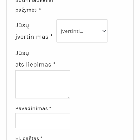
Būtini laukeliai
pažymėti
*
Jūsų
įvertinimas
*
Jūsų
atsiliepimas
*
Pavadinimas
*
El. paštas
*