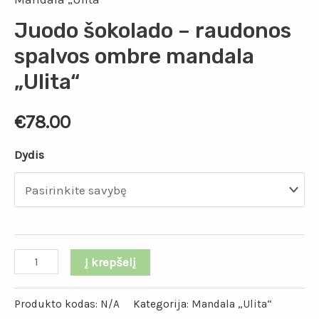
Juodo šokolado – raudonos
spalvos ombre mandala
„Ulita“
€
78.00
Dydis
Į krepšelį
Produkto kodas:
N/A
Kategorija:
Mandala „Ulita“