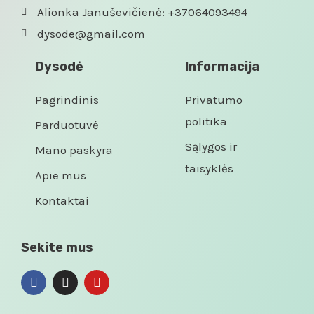
Alionka Januševičienė: +37064093494
dysode@gmail.com
Dysodė
Informacija
Pagrindinis
Privatumo
politika
Parduotuvė
Sąlygos ir
Mano paskyra
taisyklės
Apie mus
Kontaktai
Sekite mus