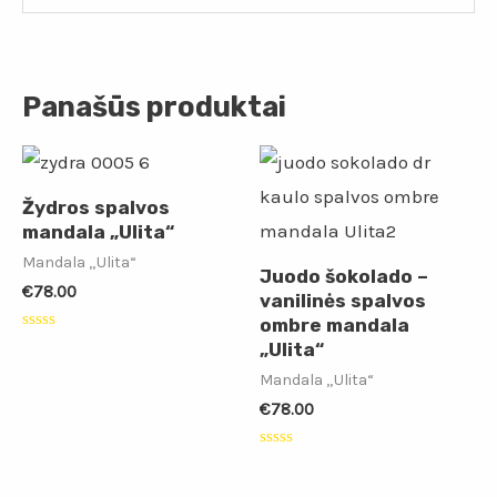
Panašūs produktai
Žydros spalvos
mandala „Ulita“
Mandala „Ulita“
Juodo šokolado –
€
78.00
vanilinės spalvos
ombre mandala
Įvertinimas:
„Ulita“
0
iš
Mandala „Ulita“
5
€
78.00
Įvertinimas:
0
iš