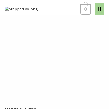
0
Mandala „Ulita“