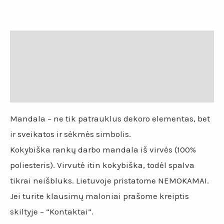
Aprašymas
Papildoma informacija
Atsiliepimai (0)
Mandala – ne tik patrauklus dekoro elementas, bet
ir sveikatos ir sėkmės simbolis.
Kokybiška rankų darbo mandala iš virvės (100%
poliesteris). Virvutė itin kokybiška, todėl spalva
tikrai neišbluks. Lietuvoje pristatome NEMOKAMAI.
Jei turite klausimų maloniai prašome kreiptis
skiltyje – “Kontaktai”.