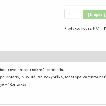
produkto
Į krepšelį
kiekis:
Švelnios
Produkto kodas:
N/A
K
persiko
spalvos
mandala
mai (0)
„Ulita“
et ir sveikatos ir sėkmės simbolis.
liesteris). Virvutė itin kokybiška, todėl spalva tikrai n
je – “Kontaktai”.