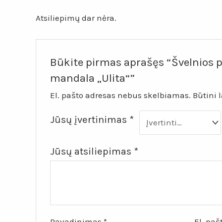
Atsiliepimų dar nėra.
Būkite pirmas aprašęs “Švelnios p
mandala „Ulita“”
El. pašto adresas nebus skelbiamas.
Būtini 
Jūsų įvertinimas
*
Jūsų atsiliepimas
*
Pavadinimas
*
El. pa