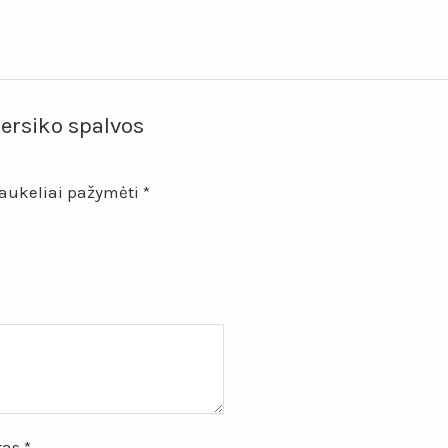
ersiko spalvos
laukeliai pažymėti
*
štas
*