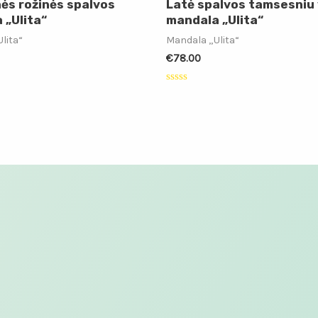
nės rožinės spalvos
Latė spalvos tamsesniu 
 „Ulita“
mandala „Ulita“
lita“
Mandala „Ulita“
€
78.00
:
Įvertinimas:
0
iš
5