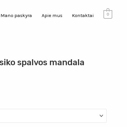
0
Mano paskyra
Apie mus
Kontaktai
rsiko spalvos mandala