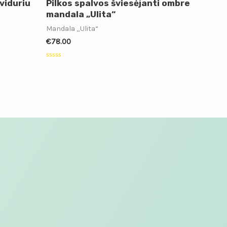
viduriu
Pilkos spalvos šviesėjanti ombre
mandala „Ulita“
Mandala „Ulita“
€
78.00
Įvertinimas:
0
iš
5