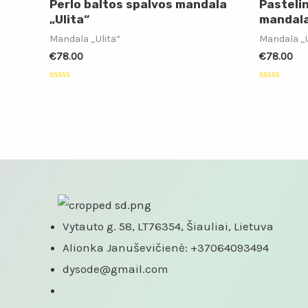
Perlo baltos spalvos mandala
Pasteli
„Ulita“
mandala
Mandala „Ulita“
Mandala „U
€
78.00
€
78.00
Įvertinimas:
Įvertinimas
0
0
iš
iš
5
5
Vytauto g. 58, LT76354, Šiauliai, Lietuva
Alionka Januševičienė: +37064093494
dysode@gmail.com