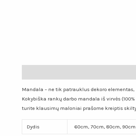
Aprašymas
Papildoma informacija
Atsiliepi
Mandala – ne tik patrauklus dekoro elementas, b
Kokybiška rankų darbo mandala iš virvės (100% po
turite klausimų maloniai prašome kreiptis skilty
Dydis
60cm, 70cm, 80cm, 90cm