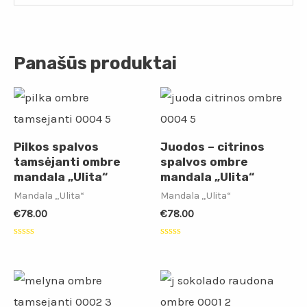
Panašūs produktai
Pilkos spalvos
Juodos – citrinos
tamsėjanti ombre
spalvos ombre
mandala „Ulita“
mandala „Ulita“
Mandala „Ulita“
Mandala „Ulita“
€
78.00
€
78.00
Įvertinimas:
Įvertinimas:
0
0
iš
iš
5
5