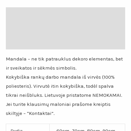
Aprašymas
Papildoma informacija
Atsiliepimai (0)
Mandala – ne tik patrauklus dekoro elementas, bet
ir sveikatos ir sėkmės simbolis.
Kokybiška rankų darbo mandala iš virvės (100%
poliesteris). Virvutė itin kokybiška, todėl spalva
tikrai neišbluks. Lietuvoje pristatome NEMOKAMAI.
Jei turite klausimų maloniai prašome kreiptis
skiltyje – “Kontaktai”.
Dydis
60cm, 70cm, 80cm, 90cm