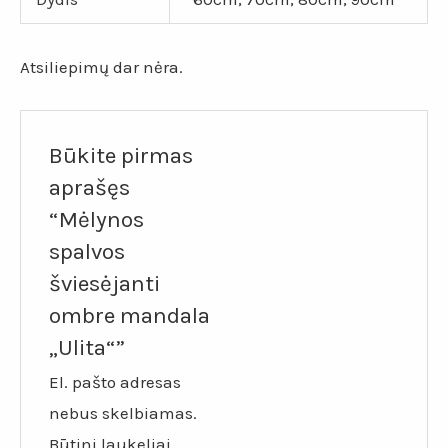
Atsiliepimų dar nėra.
Būkite pirmas
aprašęs
“Mėlynos
spalvos
šviesėjanti
ombre mandala
„Ulita“”
El. pašto adresas
nebus skelbiamas.
Būtini laukeliai