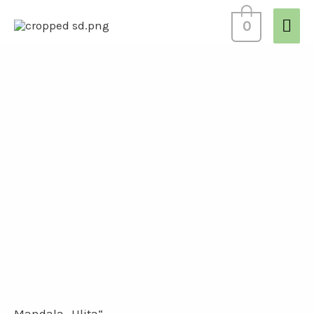
0
Mandala „Ulita“