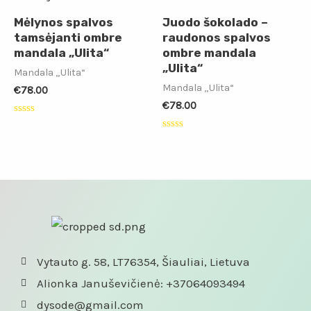
Mėlynos spalvos
Juodo šokolado –
tamsėjanti ombre
raudonos spalvos
mandala „Ulita“
ombre mandala
„Ulita“
Mandala „Ulita“
Mandala „Ulita“
€
78.00
€
78.00
Įvertinimas:
0
Įvertinimas:
iš
0
5
iš
5
Vytauto g. 58, LT76354, Šiauliai, Lietuva
Alionka Januševičienė: +37064093494
dysode@gmail.com