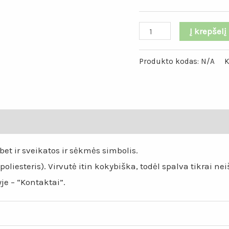
produkto
Į krepšelį
kiekis:
Pastelinės
Produkto kodas:
N/A
K
rožinės
-
pilkos
mai (0)
spalvos
ombre
et ir sveikatos ir sėkmės simbolis.
mandala
liesteris). Virvutė itin kokybiška, todėl spalva tikrai n
„Ulita“
je – “Kontaktai”.