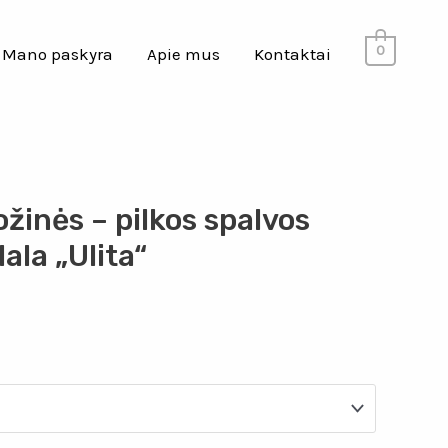
0
Mano paskyra
Apie mus
Kontaktai
ožinės – pilkos spalvos
la „Ulita“