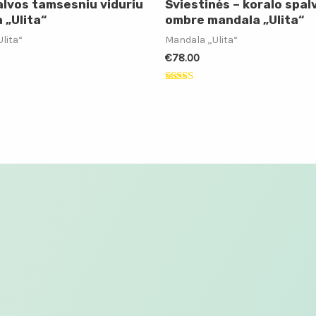
alvos tamsesniu viduriu
Sviestinės – koralo spal
 „Ulita“
ombre mandala „Ulita“
lita“
Mandala „Ulita“
€
78.00
:
Įvertinimas:
4.00
iš 5