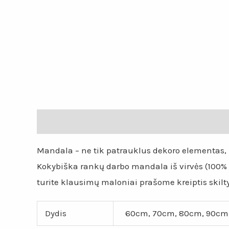
Aprašymas
Papildoma informacija
Atsiliepi
Mandala – ne tik patrauklus dekoro elementas, b
Kokybiška rankų darbo mandala iš virvės (100% po
turite klausimų maloniai prašome kreiptis skilty
Dydis
60cm, 70cm, 80cm, 90cm