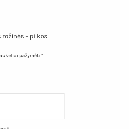
 rožinės – pilkos
laukeliai pažymėti
*
štas
*