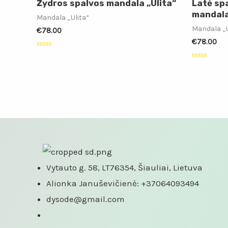
Žydros spalvos mandala „Ulita“
Latė sp
mandala
Mandala „Ulita“
Mandala „U
€
78.00
€
78.00
Įvertinimas:
0
Įvertinimas
iš
0
5
iš
5
Vytauto g. 58, LT76354, Šiauliai, Lietuva
Alionka Januševičienė: +37064093494
dysode@gmail.com