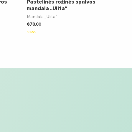
vos
Pastelinės rožinės spalvos
mandala „Ulita“
Mandala „Ulita“
€
78.00
Įvertinimas:
0
iš
5