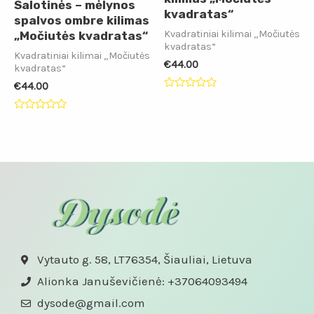
Salotinės – mėlynos
kvadratas“
spalvos ombre kilimas
Kvadratiniai kilimai „Močiutės
„Močiutės kvadratas“
kvadratas“
Kvadratiniai kilimai „Močiutės
€
44.00
kvadratas“
€
44.00
Įvertinimas:
0
iš
Įvertinimas:
5
0
iš
5
Vytauto g. 58, LT76354, Šiauliai, Lietuva
Alionka Januševičienė: +37064093494
dysode@gmail.com