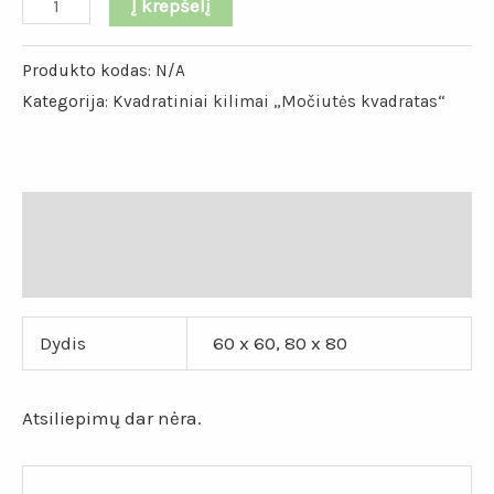
Į krepšelį
Produkto kodas:
N/A
Kategorija:
Kvadratiniai kilimai „Močiutės kvadratas“
Papildoma informacija
Atsiliepimai (0)
Dydis
60 x 60, 80 x 80
Atsiliepimų dar nėra.