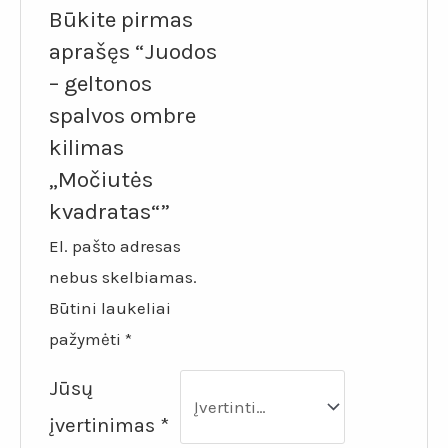
Būkite pirmas
aprašęs “Juodos
– geltonos
spalvos ombre
kilimas
„Močiutės
kvadratas“”
El. pašto adresas
nebus skelbiamas.
Būtini laukeliai
pažymėti
*
Jūsų
įvertinimas
*