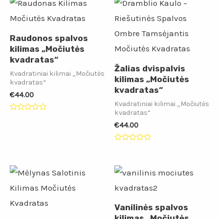
Raudonos spalvos
kilimas „Močiutės
kvadratas“
Žalias dvispalvis
Kvadratiniai kilimai „Močiutės
kilimas „Močiutės
kvadratas“
kvadratas“
€
44.00
Kvadratiniai kilimai „Močiutės
kvadratas“
Įvertinimas:
0
€
44.00
iš
5
Įvertinimas:
0
iš
5
Vanilinės spalvos
kilimas „Močiutės