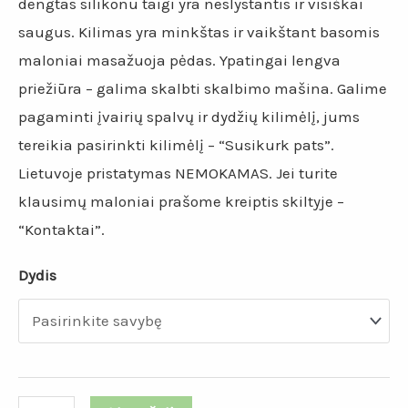
dengtas silikonu taigi yra neslystantis ir visiškai
saugus. Kilimas yra minkštas ir vaikštant basomis
maloniai masažuoja pėdas. Ypatingai lengva
priežiūra – galima skalbti skalbimo mašina. Galime
pagaminti įvairių spalvų ir dydžių kilimėlį, jums
tereikia pasirinkti kilimėlį – “Susikurk pats”.
Lietuvoje pristatymas NEMOKAMAS. Jei turite
klausimų maloniai prašome kreiptis skiltyje –
“Kontaktai”.
Dydis