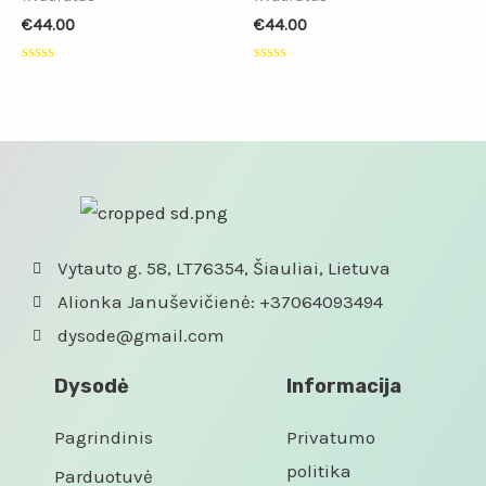
€
44.00
€
44.00
Įvertinimas:
Įvertinimas:
0
0
iš
iš
5
5
Vytauto g. 58, LT76354, Šiauliai, Lietuva
Alionka Januševičienė: +37064093494
dysode@gmail.com
Dysodė
Informacija
Pagrindinis
Privatumo
politika
Parduotuvė