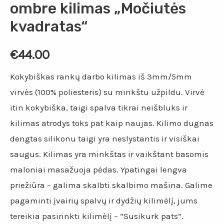
ombre kilimas „Močiutės
kvadratas“
€
44.00
Kokybiškas rankų darbo kilimas iš 3mm/5mm
virvės (100% poliesteris) su minkštu užpildu. Virvė
itin kokybiška, taigi spalva tikrai neišbluks ir
kilimas atrodys toks pat kaip naujas. Kilimo dugnas
dengtas silikonu taigi yra neslystantis ir visiškai
saugus. Kilimas yra minkštas ir vaikštant basomis
maloniai masažuoja pėdas. Ypatingai lengva
priežiūra – galima skalbti skalbimo mašina. Galime
pagaminti įvairių spalvų ir dydžių kilimėlį, jums
tereikia pasirinkti kilimėlį – “Susikurk pats”.