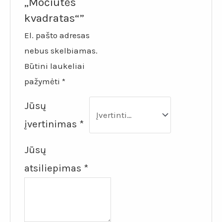
„Močiutės
kvadratas“”
El. pašto adresas
nebus skelbiamas.
Būtini laukeliai
pažymėti
*
Jūsų
įvertinimas
*
Jūsų
atsiliepimas
*