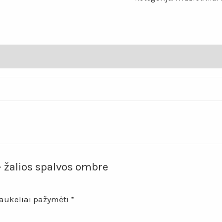
žalios
spalvos
ombre
kilimas
„Močiutės
kvadratas“
 žalios spalvos ombre
laukeliai pažymėti
*