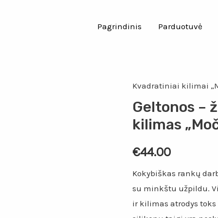
Pagrindinis
Parduotuvė
Kvadratiniai kilimai 
Geltonos – ž
kilimas „Mo
€
44.00
Kokybiškas rankų darb
su minkštu užpildu. Vi
ir kilimas atrodys tok