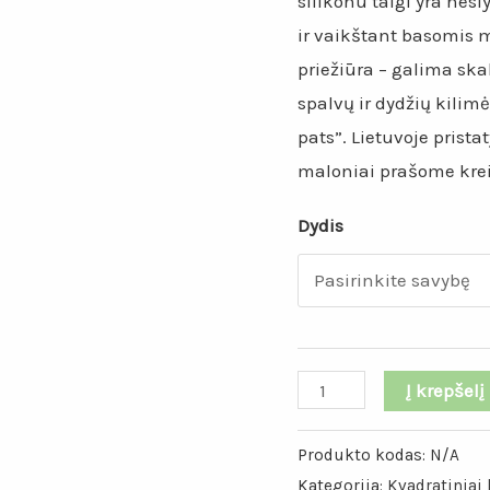
silikonu taigi yra nesl
ir vaikštant basomis 
priežiūra – galima sk
spalvų ir dydžių kilimė
pats”. Lietuvoje pris
maloniai prašome kreip
Dydis
produkto
Į krepšelį
kiekis:
Geltonos
Produkto kodas:
N/A
Kategorija:
Kvadratiniai
-