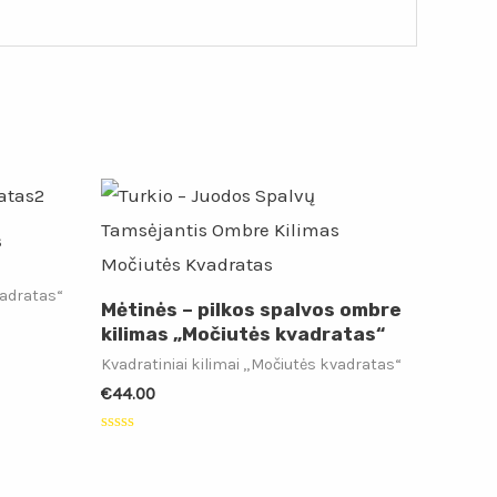
s
vadratas“
Mėtinės – pilkos spalvos ombre
kilimas „Močiutės kvadratas“
Kvadratiniai kilimai „Močiutės kvadratas“
€
44.00
Įvertinimas:
0
iš
5