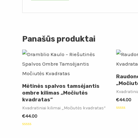
Panašūs produktai
Raudono
„Močiut
Mėtinės spalvos tamsėjantis
Kvadratini
ombre kilimas „Močiutės
kvadratas“
€
44.00
Kvadratiniai kilimai „Močiutės kvadratas“
Įvertinimas
€
44.00
0
iš
5
Įvertinimas:
0