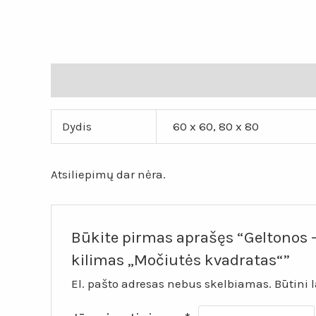
Papildoma informacija
Atsiliepimai (0)
Dydis
60 x 60, 80 x 80
Atsiliepimų dar nėra.
Būkite pirmas aprašęs “Geltonos –
kilimas „Močiutės kvadratas“”
El. pašto adresas nebus skelbiamas.
Būtini 