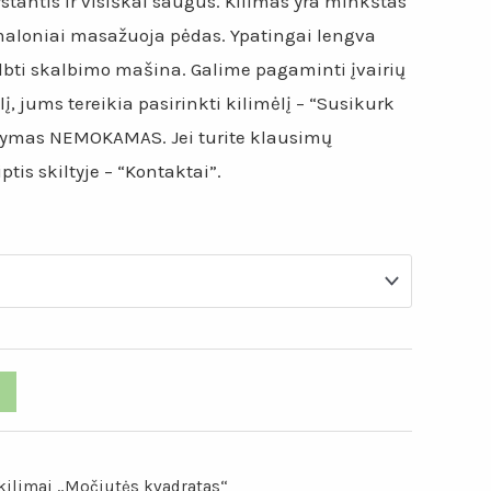
ystantis ir visiškai saugus. Kilimas yra minkštas
maloniai masažuoja pėdas. Ypatingai lengva
albti skalbimo mašina. Galime pagaminti įvairių
lį, jums tereikia pasirinkti kilimėlį – “Susikurk
tatymas NEMOKAMAS. Jei turite klausimų
tis skiltyje – “Kontaktai”.
 kilimai „Močiutės kvadratas“