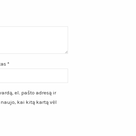
štas
*
ardą, el. pašto adresą ir
 naujo, kai kitą kartą vėl