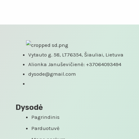
iš
5
Vytauto g. 58, LT76354, Šiauliai, Lietuva
Alionka Januševičienė: +37064093494
dysode@gmail.com
Dysodė
Pagrindinis
Parduotuvė