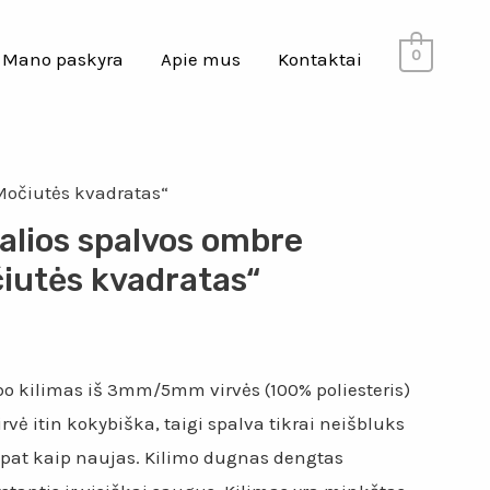
0
Mano paskyra
Apie mus
Kontaktai
„Močiutės kvadratas“
alios spalvos ombre
čiutės kvadratas“
o kilimas iš 3mm/5mm virvės (100% poliesteris)
rvė itin kokybiška, taigi spalva tikrai neišbluks
s pat kaip naujas. Kilimo dugnas dengtas