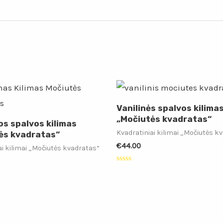
Vanilinės spalvos kilima
„Močiutės kvadratas“
s spalvos kilimas
Kvadratiniai kilimai „Močiutės k
ės kvadratas“
€
44.00
ai kilimai „Močiutės kvadratas“
Įvertinimas:
0
iš
:
5