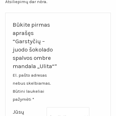
Atsiliepimų dar nėra.
Būkite pirmas
aprašęs
“Garstyčių –
juodo šokolado
spalvos ombre
mandala „Ulita“”
El. pašto adresas
nebus skelbiamas.
Būtini laukeliai
pažymėti
*
Jūsų