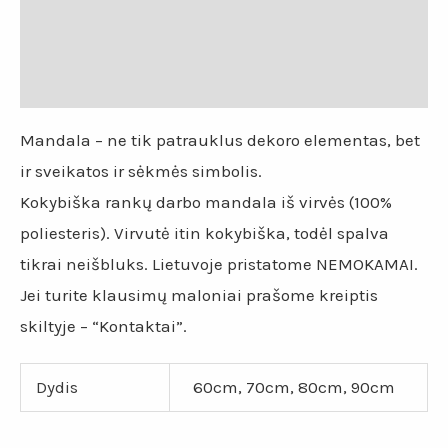
Papildoma informacija
Atsiliepimai (0)
Mandala – ne tik patrauklus dekoro elementas, bet
ir sveikatos ir sėkmės simbolis.
Kokybiška rankų darbo mandala iš virvės (100%
poliesteris). Virvutė itin kokybiška, todėl spalva
tikrai neišbluks. Lietuvoje pristatome NEMOKAMAI.
Jei turite klausimų maloniai prašome kreiptis
skiltyje – “Kontaktai”.
Dydis
60cm, 70cm, 80cm, 90cm