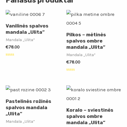
Panašūs produktai
Vanilinės spalvos
mandala „Ulita“
Pilkos – mėtinės
Mandala „Ulita“
spalvos ombre
mandala „Ulita“
€
78.00
Mandala „Ulita“
Įvertinimas:
€
78.00
0
iš
5
Įvertinimas:
0
iš
5
Pastelinės rožinės
spalvos mandala
Koralo – sviestinės
„Ulita“
spalvos ombre
Mandala „Ulita“
mandala „Ulita“