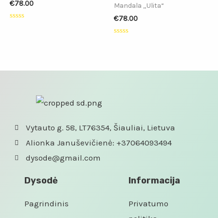
€
78.00
Mandala „Ulita“
€
78.00
Įvertinimas:
0
iš
Įvertinimas:
5
0
iš
5
Vytauto g. 58, LT76354, Šiauliai, Lietuva
Alionka Januševičienė: +37064093494
dysode@gmail.com
Dysodė
Informacija
Pagrindinis
Privatumo