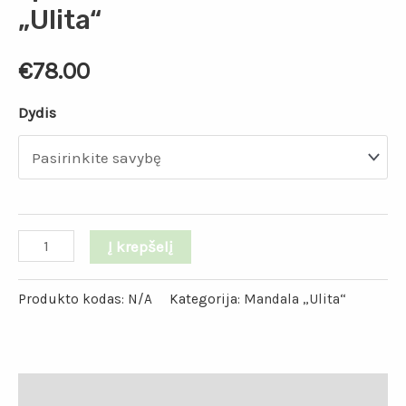
„Ulita“
€
78.00
Dydis
Į krepšelį
Produkto kodas:
N/A
Kategorija:
Mandala „Ulita“
Aprašymas