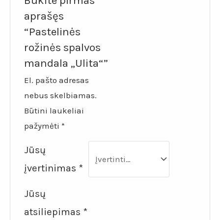
Būkite pirmas
aprašęs
“Pastelinės
rožinės spalvos
mandala „Ulita“”
El. pašto adresas
nebus skelbiamas.
Būtini laukeliai
pažymėti
*
Jūsų
įvertinimas
*
Jūsų
atsiliepimas
*