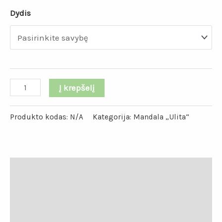
Dydis
Į krepšelį
Produkto kodas:
N/A
Kategorija:
Mandala „Ulita“
Aprašymas
Papildoma informacija
Atsiliepimai (0)