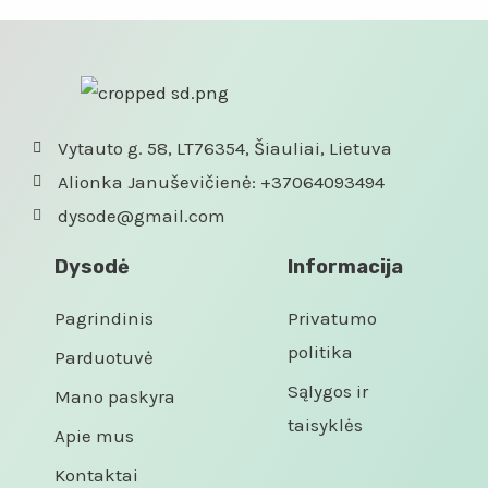
Vytauto g. 58, LT76354, Šiauliai, Lietuva
Alionka Januševičienė: +37064093494
dysode@gmail.com
Dysodė
Informacija
Pagrindinis
Privatumo
politika
Parduotuvė
Sąlygos ir
Mano paskyra
taisyklės
Apie mus
Kontaktai