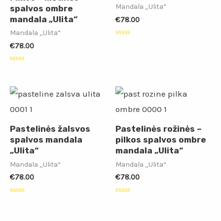
Mandala „Ulita“
spalvos ombre
mandala „Ulita“
€
78.00
Mandala „Ulita“
Įvertinimas:
€
78.00
0
iš
5
Įvertinimas:
0
iš
5
Pastelinės žalsvos
Pastelinės rožinės –
spalvos mandala
pilkos spalvos ombre
„Ulita“
mandala „Ulita“
Mandala „Ulita“
Mandala „Ulita“
€
78.00
€
78.00
Įvertinimas:
Įvertinimas:
0
0
iš
iš
5
5