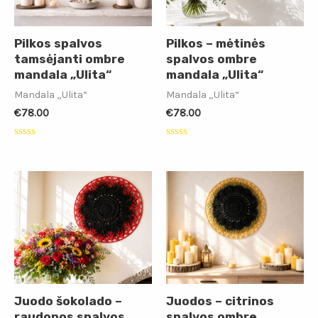
Pilkos spalvos
Pilkos – mėtinės
tamsėjanti ombre
spalvos ombre
mandala „Ulita“
mandala „Ulita“
Mandala „Ulita“
Mandala „Ulita“
€
78.00
€
78.00
Įvertinimas:
Įvertinimas:
0
0
iš
iš
5
5
Juodo šokolado –
Juodos – citrinos
raudonos spalvos
spalvos ombre