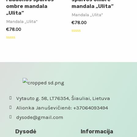
ombre mandala
mandala „Ulita“
„Ulita“
Mandala „Ulita“
Mandala „Ulita“
€
78.00
€
78.00
Įvertinimas:
0
Įvertinimas:
iš
0
5
iš
5
Vytauto g. 58, LT76354, Šiauliai, Lietuva
Alionka Januševičienė: +37064093494
dysode@gmail.com
Dysodė
Informacija