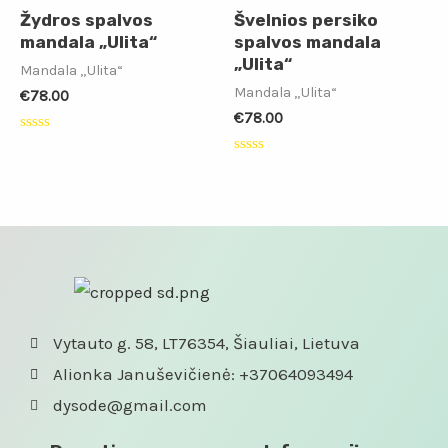
Žydros spalvos
Švelnios persiko
mandala „Ulita“
spalvos mandala
„Ulita“
Mandala „Ulita“
Mandala „Ulita“
€
78.00
€
78.00
Įvertinimas:
0
Įvertinimas:
iš
0
5
iš
5
Vytauto g. 58, LT76354, Šiauliai, Lietuva
Alionka Januševičienė: +37064093494
dysode@gmail.com