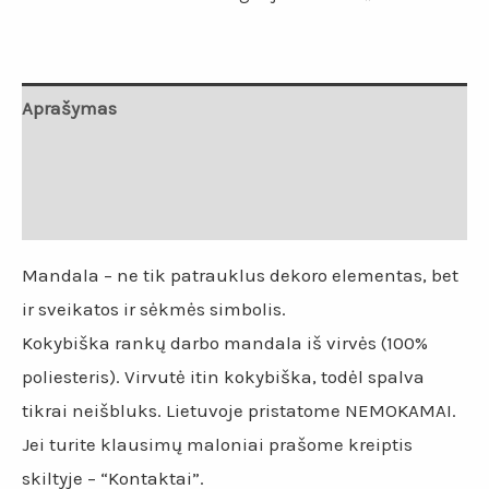
Aprašymas
Papildoma informacija
Atsiliepimai (0)
Mandala – ne tik patrauklus dekoro elementas, bet
ir sveikatos ir sėkmės simbolis.
Kokybiška rankų darbo mandala iš virvės (100%
poliesteris). Virvutė itin kokybiška, todėl spalva
tikrai neišbluks. Lietuvoje pristatome NEMOKAMAI.
Jei turite klausimų maloniai prašome kreiptis
skiltyje – “Kontaktai”.