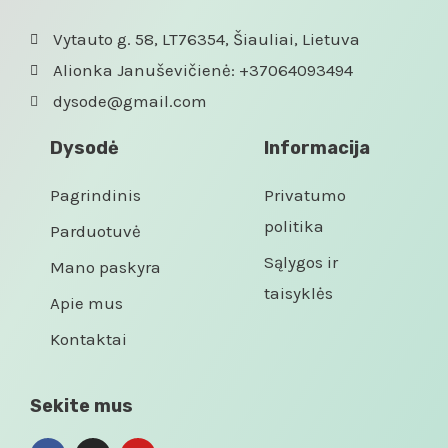
Vytauto g. 58, LT76354, Šiauliai, Lietuva
Alionka Januševičienė: +37064093494
dysode@gmail.com
Dysodė
Informacija
Pagrindinis
Privatumo
politika
Parduotuvė
Sąlygos ir
Mano paskyra
taisyklės
Apie mus
Kontaktai
Sekite mus