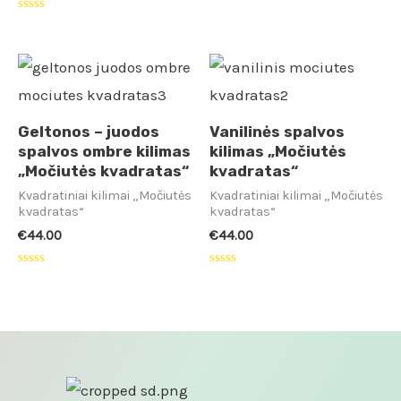
Įvertinimas:
0
Įvertinimas:
iš
0
5
iš
5
Geltonos – juodos
Vanilinės spalvos
spalvos ombre kilimas
kilimas „Močiutės
„Močiutės kvadratas“
kvadratas“
Kvadratiniai kilimai „Močiutės
Kvadratiniai kilimai „Močiutės
kvadratas“
kvadratas“
€
44.00
€
44.00
Įvertinimas:
Įvertinimas:
0
0
iš
iš
5
5