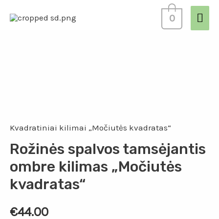
0
Kvadratiniai kilimai „Močiutės kvadratas“
Rožinės spalvos tamsėjantis
ombre kilimas „Močiutės
kvadratas“
€
44.00