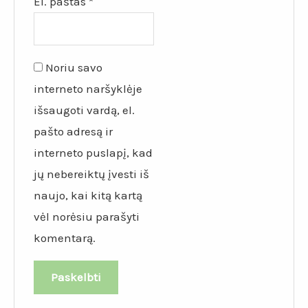
El. paštas
*
Noriu savo
interneto naršyklėje
išsaugoti vardą, el.
pašto adresą ir
interneto puslapį, kad
jų nebereiktų įvesti iš
naujo, kai kitą kartą
vėl norėsiu parašyti
komentarą.