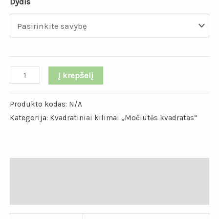
Dydis
Į krepšelį
Produkto kodas:
N/A
Kategorija:
Kvadratiniai kilimai „Močiutės kvadratas“
Papildoma informacija
Atsiliepimai (0)