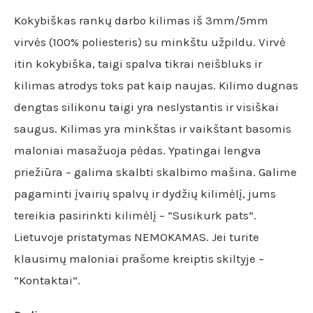
Kokybiškas rankų darbo kilimas iš 3mm/5mm
virvės (100% poliesteris) su minkštu užpildu. Virvė
itin kokybiška, taigi spalva tikrai neišbluks ir
kilimas atrodys toks pat kaip naujas. Kilimo dugnas
dengtas silikonu taigi yra neslystantis ir visiškai
saugus. Kilimas yra minkštas ir vaikštant basomis
maloniai masažuoja pėdas. Ypatingai lengva
priežiūra – galima skalbti skalbimo mašina. Galime
pagaminti įvairių spalvų ir dydžių kilimėlį, jums
tereikia pasirinkti kilimėlį – “Susikurk pats”.
Lietuvoje pristatymas NEMOKAMAS. Jei turite
klausimų maloniai prašome kreiptis skiltyje –
“Kontaktai”.