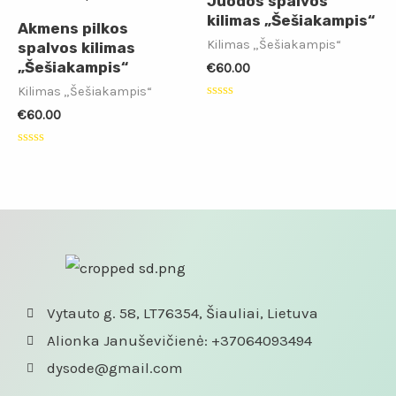
Juodos spalvos
kilimas „Šešiakampis“
Akmens pilkos
Kilimas „Šešiakampis“
spalvos kilimas
„Šešiakampis“
€
60.00
Kilimas „Šešiakampis“
Įvertinimas:
€
60.00
0
iš
5
Įvertinimas:
0
iš
5
Vytauto g. 58, LT76354, Šiauliai, Lietuva
Alionka Januševičienė: +37064093494
dysode@gmail.com