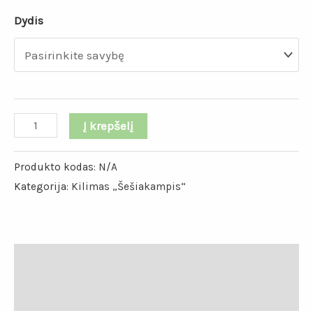
Dydis
Į krepšelį
Produkto kodas:
N/A
Kategorija:
Kilimas „Šešiakampis“
Papildoma informacija
Atsiliepimai (0)