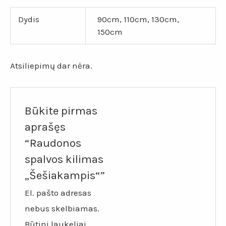
Dydis
90cm, 110cm, 130cm,
150cm
Atsiliepimų dar nėra.
Būkite pirmas
aprašęs
“Raudonos
spalvos kilimas
„Šešiakampis“”
El. pašto adresas
nebus skelbiamas.
Būtini laukeliai