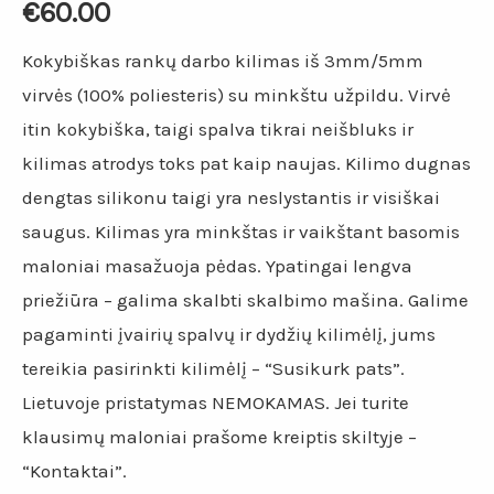
€
60.00
Kokybiškas rankų darbo kilimas iš 3mm/5mm
virvės (100% poliesteris) su minkštu užpildu. Virvė
itin kokybiška, taigi spalva tikrai neišbluks ir
kilimas atrodys toks pat kaip naujas. Kilimo dugnas
dengtas silikonu taigi yra neslystantis ir visiškai
saugus. Kilimas yra minkštas ir vaikštant basomis
maloniai masažuoja pėdas. Ypatingai lengva
priežiūra – galima skalbti skalbimo mašina. Galime
pagaminti įvairių spalvų ir dydžių kilimėlį, jums
tereikia pasirinkti kilimėlį – “Susikurk pats”.
Lietuvoje pristatymas NEMOKAMAS. Jei turite
klausimų maloniai prašome kreiptis skiltyje –
“Kontaktai”.