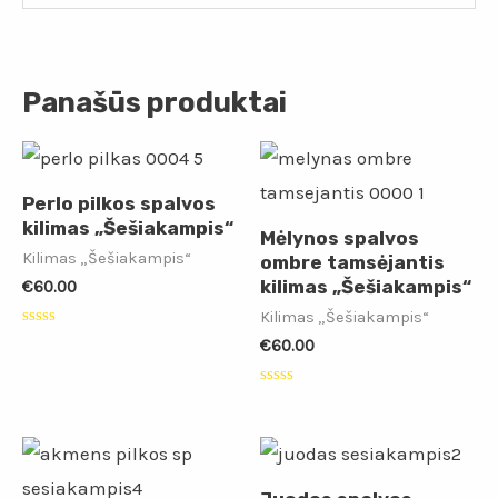
Panašūs produktai
Perlo pilkos spalvos
kilimas „Šešiakampis“
Mėlynos spalvos
Kilimas „Šešiakampis“
ombre tamsėjantis
kilimas „Šešiakampis“
€
60.00
Kilimas „Šešiakampis“
Įvertinimas:
€
60.00
0
iš
5
Įvertinimas:
0
iš
5