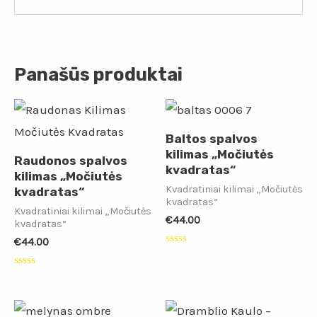
Panašūs produktai
Baltos spalvos
kilimas „Močiutės
Raudonos spalvos
kvadratas“
kilimas „Močiutės
Kvadratiniai kilimai „Močiutės
kvadratas“
kvadratas“
Kvadratiniai kilimai „Močiutės
€
44.00
kvadratas“
€
44.00
Įvertinimas:
0
iš
Įvertinimas:
5
0
iš
5