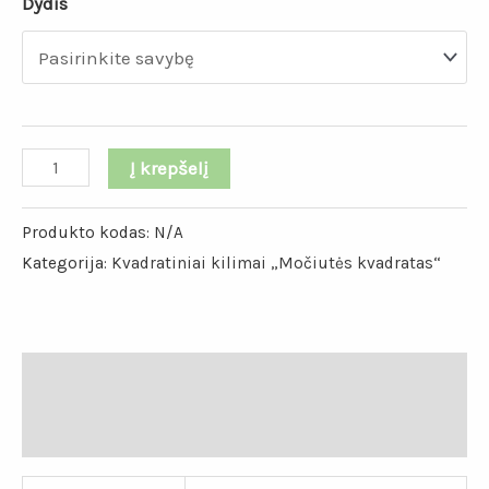
Dydis
Į krepšelį
Produkto kodas:
N/A
Kategorija:
Kvadratiniai kilimai „Močiutės kvadratas“
Papildoma informacija
Atsiliepimai (0)