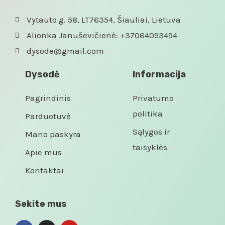
Vytauto g. 58, LT76354, Šiauliai, Lietuva
Alionka Januševičienė: +37064093494
dysode@gmail.com
Dysodė
Informacija
Pagrindinis
Privatumo
politika
Parduotuvė
Sąlygos ir
Mano paskyra
taisyklės
Apie mus
Kontaktai
Sekite mus