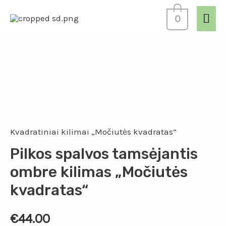
0
Kvadratiniai kilimai „Močiutės kvadratas“
Pilkos spalvos tamsėjantis
ombre kilimas „Močiutės
kvadratas“
€
44.00