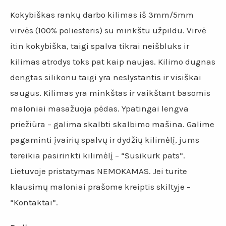
Kokybiškas rankų darbo kilimas iš 3mm/5mm
virvės (100% poliesteris) su minkštu užpildu. Virvė
itin kokybiška, taigi spalva tikrai neišbluks ir
kilimas atrodys toks pat kaip naujas. Kilimo dugnas
dengtas silikonu taigi yra neslystantis ir visiškai
saugus. Kilimas yra minkštas ir vaikštant basomis
maloniai masažuoja pėdas. Ypatingai lengva
priežiūra – galima skalbti skalbimo mašina. Galime
pagaminti įvairių spalvų ir dydžių kilimėlį, jums
tereikia pasirinkti kilimėlį – “Susikurk pats”.
Lietuvoje pristatymas NEMOKAMAS. Jei turite
klausimų maloniai prašome kreiptis skiltyje –
“Kontaktai”.