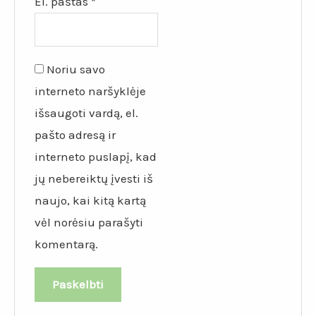
El. paštas
*
Noriu savo
interneto naršyklėje
išsaugoti vardą, el.
pašto adresą ir
interneto puslapį, kad
jų nebereiktų įvesti iš
naujo, kai kitą kartą
vėl norėsiu parašyti
komentarą.