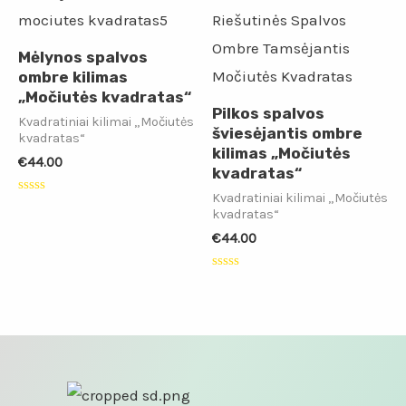
Mėlynos spalvos
ombre kilimas
„Močiutės kvadratas“
Pilkos spalvos
Kvadratiniai kilimai „Močiutės
šviesėjantis ombre
kvadratas“
kilimas „Močiutės
€
44.00
kvadratas“
Kvadratiniai kilimai „Močiutės
Įvertinimas:
kvadratas“
0
iš
€
44.00
5
Įvertinimas:
0
iš
5