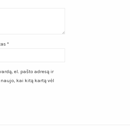
štas
*
ardą, el. pašto adresą ir
 naujo, kai kitą kartą vėl