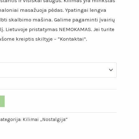
€32.00.
ystantis ir visiškai saugus. Kilimas yra minkštas
maloniai masažuoja pėdas. Ypatingai lengva
albti skalbimo mašina. Galime pagaminti įvairių
ėlį. Lietuvoje pristatymas NEMOKAMAS. Jei turite
ome kreiptis skiltyje – “Kontaktai”.
ategorija:
Kilimai „Nostalgija“