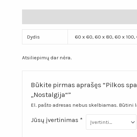
Papildoma informacija
Atsiliepimai (0)
Dydis
60 x 60, 60 x 80, 60 x 100, 
Atsiliepimų dar nėra.
Būkite pirmas aprašęs “Pilkos sp
„Nostalgija“”
El. pašto adresas nebus skelbiamas.
Būtini 
Jūsų įvertinimas
*