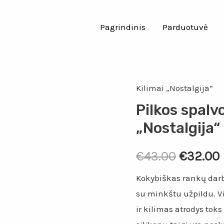
Pagrindinis
Parduotuvė
Kilimai „Nostalgija“
Pilkos spalv
„Nostalgija“
Origina
€
43.00
€
32.00
price
Kokybiškas rankų darb
su minkštu užpildu. Vi
was:
i
ir kilimas atrodys tok