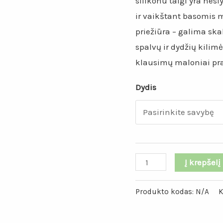
€43.00.
silikonu taigi yra nesl
ir vaikštant basomis 
priežiūra – galima sk
spalvų ir dydžių kilim
klausimų maloniai praš
Dydis
produkto
Į krepšelį
kiekis:
Pilkos
Produkto kodas:
N/A
K
spalvos
ombre