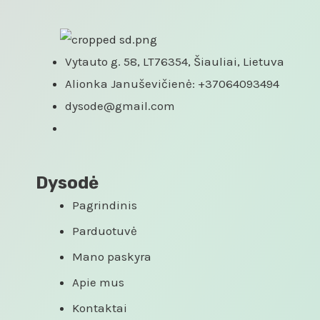
Vytauto g. 58, LT76354, Šiauliai, Lietuva
Alionka Januševičienė: +37064093494
dysode@gmail.com
Dysodė
Pagrindinis
Parduotuvė
Mano paskyra
Apie mus
Kontaktai