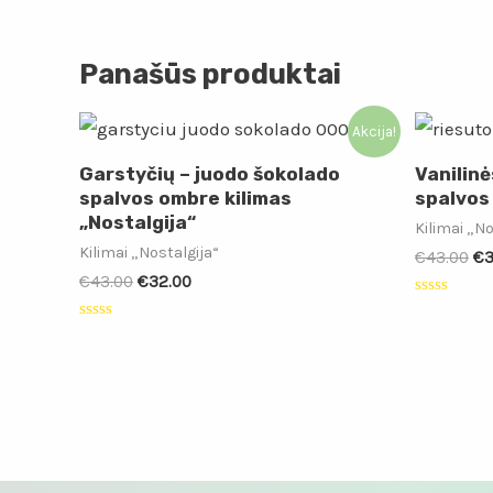
Panašūs produktai
Akcija!
Garstyčių – juodo šokolado
Vanilinė
spalvos ombre kilimas
spalvos 
„Nostalgija“
Kilimai „No
Kilimai „Nostalgija“
Or
€
43.00
€
3
pr
Original
Current
€
43.00
€
32.00
wa
price
price
Įvertinimas
€4
was:
is:
0
Įvertinimas:
iš
€43.00.
€32.00.
0
5
iš
5