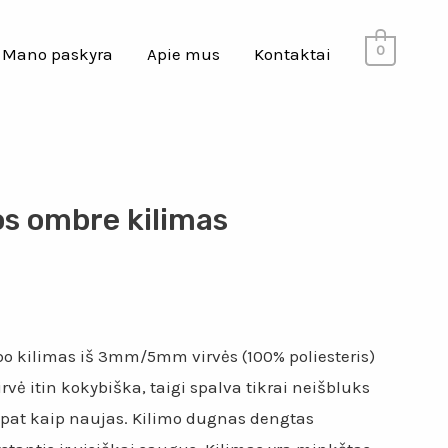
0
Mano paskyra
Apie mus
Kontaktai
os ombre kilimas
l
Current
price
o kilimas iš 3mm/5mm virvės (100% poliesteris)
rvė itin kokybiška, taigi spalva tikrai neišbluks
s:
s pat kaip naujas. Kilimo dugnas dengtas