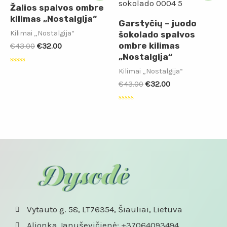
Žalios spalvos ombre
kilimas „Nostalgija“
Garstyčių – juodo
Kilimai „Nostalgija“
šokolado spalvos
ombre kilimas
€
43.00
€
32.00
„Nostalgija“
Įvertinimas:
Kilimai „Nostalgija“
0
€
43.00
€
32.00
iš
5
Įvertinimas:
0
iš
5
Vytauto g. 58, LT76354, Šiauliai, Lietuva
Alionka Januševičienė: +37064093494