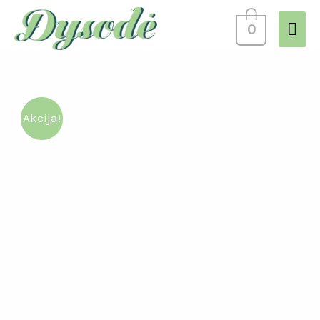
0
Akcija!