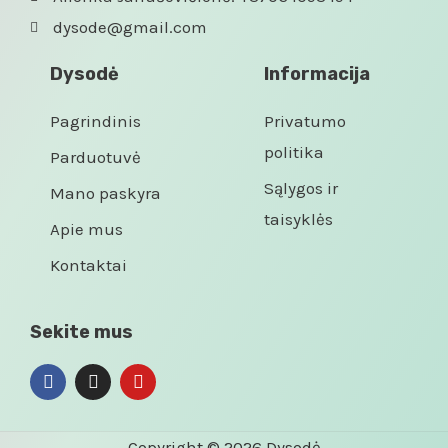
dysode@gmail.com
Dysodė
Informacija
Pagrindinis
Privatumo
politika
Parduotuvė
Sąlygos ir
Mano paskyra
taisyklės
Apie mus
Kontaktai
Sekite mus
Copyright © 2026 Dysodė