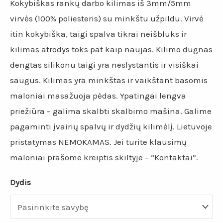
Kokybiškas rankų darbo kilimas iš 3mm/5mm
virvės (100% poliesteris) su minkštu užpildu. Virvė
itin kokybiška, taigi spalva tikrai neišbluks ir
kilimas atrodys toks pat kaip naujas. Kilimo dugnas
dengtas silikonu taigi yra neslystantis ir visiškai
saugus. Kilimas yra minkštas ir vaikštant basomis
maloniai masažuoja pėdas. Ypatingai lengva
priežiūra – galima skalbti skalbimo mašina. Galime
pagaminti įvairių spalvų ir dydžių kilimėlį. Lietuvoje
pristatymas NEMOKAMAS. Jei turite klausimų
maloniai prašome kreiptis skiltyje – “Kontaktai”.
Dydis