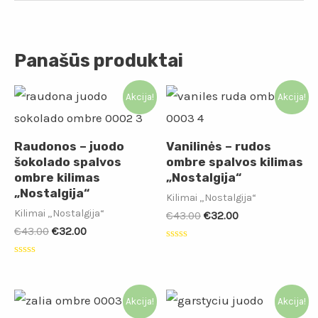
Panašūs produktai
Akcija!
Akcija!
Raudonos – juodo
Vanilinės – rudos
šokolado spalvos
ombre spalvos kilimas
ombre kilimas
„Nostalgija“
„Nostalgija“
Kilimai „Nostalgija“
Kilimai „Nostalgija“
€
43.00
€
32.00
€
43.00
€
32.00
Įvertinimas:
0
Įvertinimas:
iš
0
5
iš
5
Akcija!
Akcija!