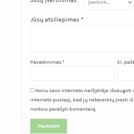
Jūsų įvertinimas
*
Jūsų atsiliepimas
*
Pavadinimas
*
El. pa
Noriu savo interneto naršyklėje išsaugoti v
interneto puslapį, kad jų nebereiktų įvesti iš
norėsiu parašyti komentarą.