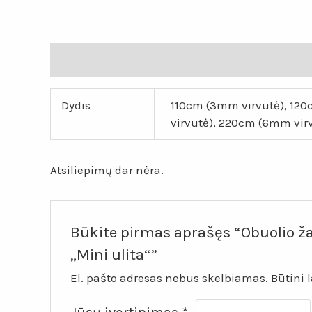
Papildoma informacija
Atsiliepimai (0)
Dydis
110cm (3mm virvutė), 12
virvutė), 220cm (6mm vir
Atsiliepimų dar nėra.
Būkite pirmas aprašęs “Obuolio ža
„Mini ulita“”
El. pašto adresas nebus skelbiamas.
Būtini 