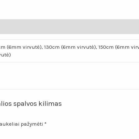
0cm (6mm virvutė), 130cm (6mm virvutė), 150cm (6mm vi
vutė)
lios spalvos kilimas
laukeliai pažymėti
*