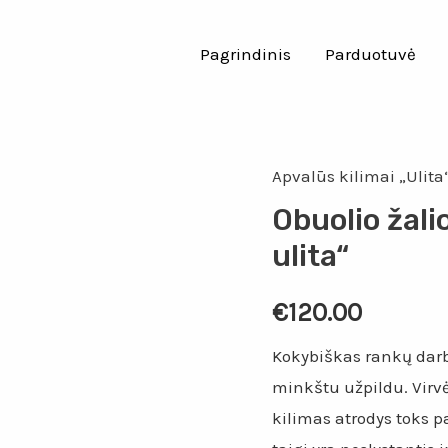
Pagrindinis
Parduotuvė
Apvalūs kilimai „Ulita
Obuolio žali
ulita“
€
120.00
Kokybiškas rankų darbo
minkštu užpildu. Virvė 
kilimas atrodys toks p