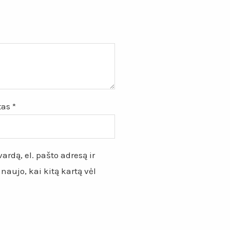
štas
*
ardą, el. pašto adresą ir
 naujo, kai kitą kartą vėl