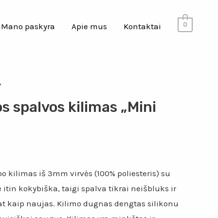
0
Mano paskyra
Apie mus
Kontaktai
“
os spalvos kilimas „Mini
 kilimas iš 3mm virvės (100% poliesteris) su
itin kokybiška, taigi spalva tikrai neišbluks ir
at kaip naujas. Kilimo dugnas dengtas silikonu