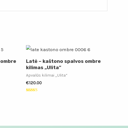
s ombre
Latė – kaštono spalvos ombre
kilimas „Ulita“
Apvalūs kilimai „Ulita“
€
120.00
Įvertinimas:
5.00
iš 5