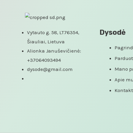
Dysodė
Vytauto g. 58, LT76354,
Šiauliai, Lietuva
Pagrind
Alionka Januševičienė:
Parduo
+37064093494
Mano p
dysode@gmail.com
Apie m
Kontakt