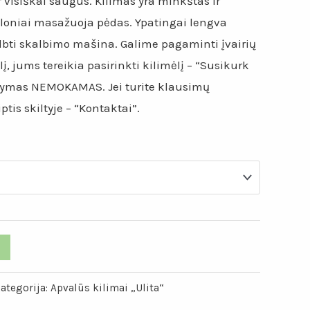
ir visiškai saugus. Kilimas yra minkštas ir
loniai masažuoja pėdas. Ypatingai lengva
albti skalbimo mašina. Galime pagaminti įvairių
lį, jums tereikia pasirinkti kilimėlį – “Susikurk
tatymas NEMOKAMAS. Jei turite klausimų
tis skiltyje – “Kontaktai”.
ategorija:
Apvalūs kilimai „Ulita“