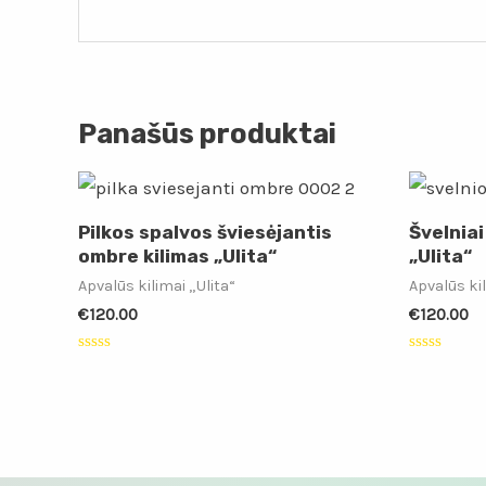
Panašūs produktai
Pilkos spalvos šviesėjantis
Švelniai
ombre kilimas „Ulita“
„Ulita“
Apvalūs kilimai „Ulita“
Apvalūs kil
€
120.00
€
120.00
Įvertinimas:
Įvertinimas
0
0
iš
iš
5
5