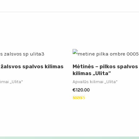
 žalsvos spalvos kilimas
Mėtinės – pilkos spalvo
kilimas „Ulita“
imai „Ulita“
Apvalūs kilimai „Ulita“
€
120.00
:
Įvertinimas:
5.00
iš 5