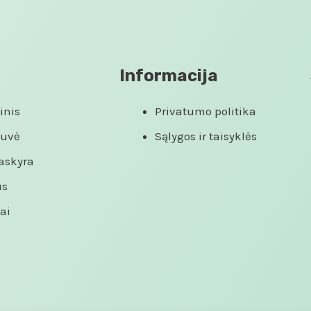
Informacija
inis
Privatumo politika
tuvė
Sąlygos ir taisyklės
askyra
us
ai