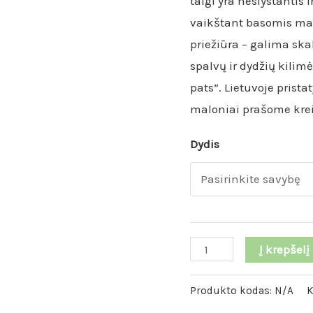
taigi yra neslystantis 
vaikštant basomis ma
priežiūra – galima sk
spalvų ir dydžių kilimė
pats”. Lietuvoje pris
maloniai prašome kreip
Dydis
Į krepšelį
Produkto kodas:
N/A
K