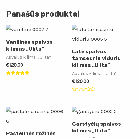
Panašūs produktai
Vanilinės spalvos
kilimas „Ulita“
Latė spalvos
Apvalūs kilimai „Ulita“
tamsesniu viduriu
kilimas „Ulita“
€
120.00
Apvalūs kilimai „Ulita“
Įvertinimas:
€
120.00
5.00
iš 5
Įvertinimas:
0
iš
5
Garstyčių spalvos
kilimas „Ulita“
Pastelinės rožinės