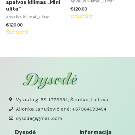
Apvalūs kilimai „Ulita“
spalvos kilimas „Mini
ulita“
€
120.00
Apvalūs kilimai „Ulita“
Įvertinimas:
€
120.00
0
iš
5
Įvertinimas:
0
iš
5
Vytauto g. 58, LT76354, Šiauliai, Lietuva
Alionka Januševičienė: +37064093494
dysode@gmail.com
Dysodė
Informacija