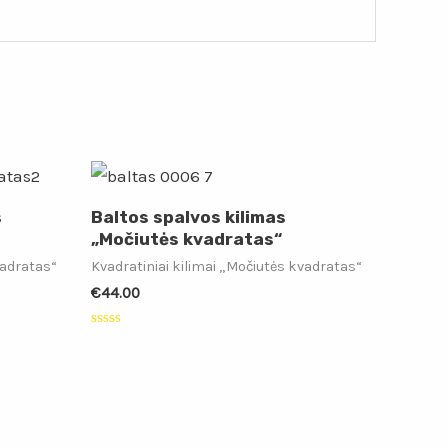
s
Baltos spalvos kilimas
„Močiutės kvadratas“
vadratas“
Kvadratiniai kilimai „Močiutės kvadratas“
€
44.00
Įvertinimas:
0
iš
5