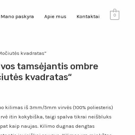
0
Mano paskyra
Apie mus
Kontaktai
„Močiutės kvadratas“
lvos tamsėjantis ombre
čiutės kvadratas“
o kilimas iš 3mm/5mm virvės (100% poliesteris)
rvė itin kokybiška, taigi spalva tikrai neišbluks
s pat kaip naujas. Kilimo dugnas dengtas