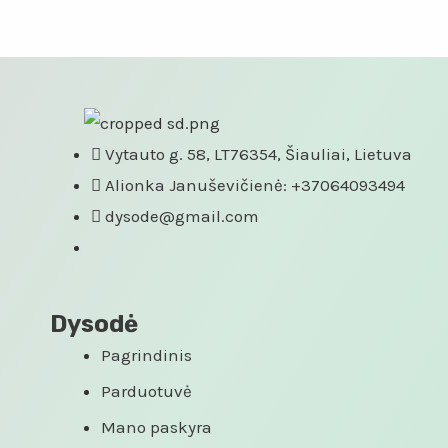
Vytauto g. 58, LT76354, Šiauliai, Lietuva
Alionka Januševičienė: +37064093494
dysode@gmail.com
Dysodė
Pagrindinis
Parduotuvė
Mano paskyra