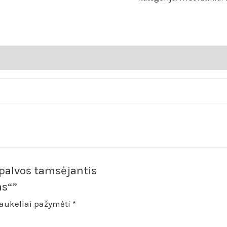
tamsėjantis
ombre
kilimas
„Močiutės
kvadratas“
palvos tamsėjantis
as“”
laukeliai pažymėti
*