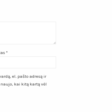
štas
*
ardą, el. pašto adresą ir
 naujo, kai kitą kartą vėl