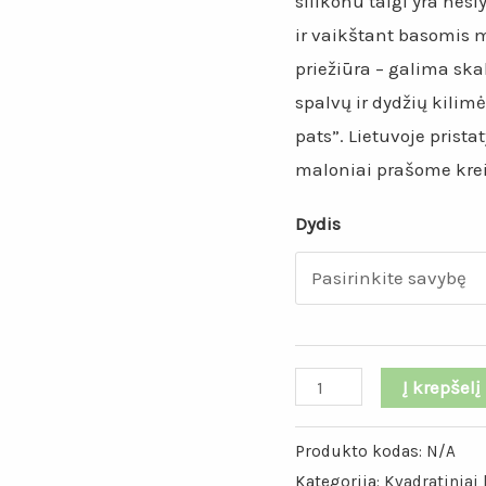
silikonu taigi yra nesl
ir vaikštant basomis 
priežiūra – galima sk
spalvų ir dydžių kilimė
pats”. Lietuvoje pris
maloniai prašome kreip
Dydis
produkto
Į krepšelį
kiekis:
Mėtinės
Produkto kodas:
N/A
Kategorija:
Kvadratiniai
spalvos