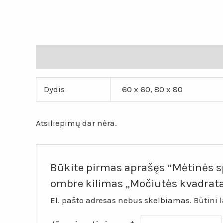
Papildoma informacija
Atsiliepimai (0)
Dydis
60 x 60, 80 x 80
Atsiliepimų dar nėra.
Būkite pirmas aprašęs “Mėtinės s
ombre kilimas „Močiutės kvadrat
El. pašto adresas nebus skelbiamas.
Būtini 