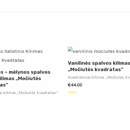
Vanilinės spalvos kilima
„Močiutės kvadratas“
ės – mėlynos spalvos
Kvadratiniai kilimai „Močiutės k
ilimas „Močiutės
as“
€
44.00
ai kilimai „Močiutės kvadratas“
Įvertinimas:
0
iš
5
: