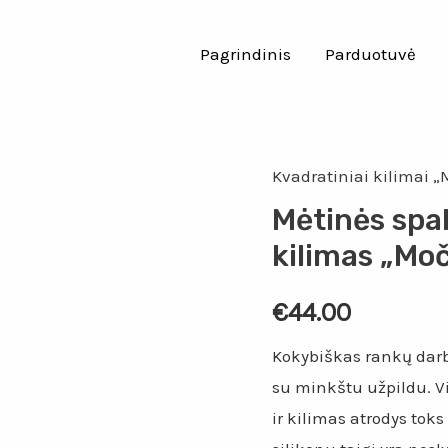
Pagrindinis
Parduotuvė
Kvadratiniai kilimai 
Mėtinės spa
kilimas „Mo
€
44.00
Kokybiškas rankų darb
su minkštu užpildu. Vi
ir kilimas atrodys tok