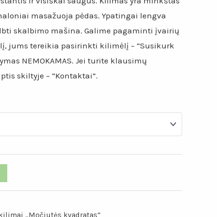
ystantis ir visiškai saugus. Kilimas yra minkštas
maloniai masažuoja pėdas. Ypatingai lengva
albti skalbimo mašina. Galime pagaminti įvairių
lį, jums tereikia pasirinkti kilimėlį – “Susikurk
tatymas NEMOKAMAS. Jei turite klausimų
tis skiltyje – “Kontaktai”.
 kilimai „Močiutės kvadratas“