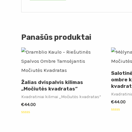
Panašūs produktai
Salotin
ombre k
Žalias dvispalvis kilimas
kvadrat
„Močiutės kvadratas“
Kvadratini
Kvadratiniai kilimai „Močiutės kvadratas“
€
44.00
€
44.00
Įvertinimas
Įvertinimas:
0
0
iš
iš
5
5