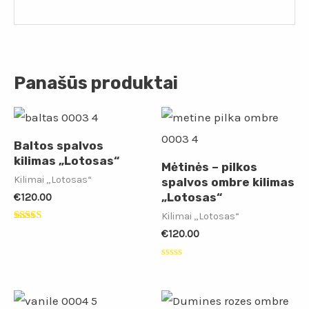
Panašūs produktai
Baltos spalvos
kilimas „Lotosas“
Mėtinės – pilkos
Kilimai „Lotosas“
spalvos ombre kilimas
„Lotosas“
€
120.00
Kilimai „Lotosas“
Įvertinimas:
€
120.00
5.00
iš 5
Įvertinimas:
0
iš
5