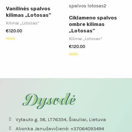
Vanilinės spalvos
kilimas „Lotosas“
Ciklameno spalvos
Kilimai „Lotosas“
ombre kilimas
„Lotosas“
€
120.00
Kilimai „Lotosas“
Įvertinimas:
€
120.00
0
iš
5
Įvertinimas:
0
iš
5
Vytauto g. 58, LT76354, Šiauliai, Lietuva
Alionka Januševičienė: +37064093494