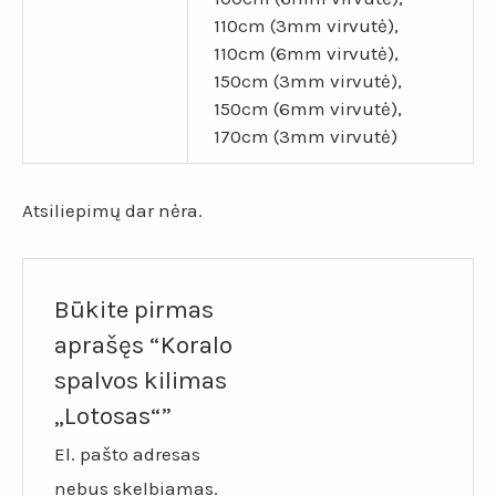
110cm (3mm virvutė),
110cm (6mm virvutė),
150cm (3mm virvutė),
150cm (6mm virvutė),
170cm (3mm virvutė)
Atsiliepimų dar nėra.
Būkite pirmas
aprašęs “Koralo
spalvos kilimas
„Lotosas“”
El. pašto adresas
nebus skelbiamas.