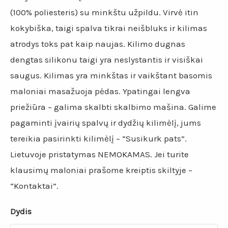
(100% poliesteris) su minkštu užpildu. Virvė itin
kokybiška, taigi spalva tikrai neišbluks ir kilimas
atrodys toks pat kaip naujas. Kilimo dugnas
dengtas silikonu taigi yra neslystantis ir visiškai
saugus. Kilimas yra minkštas ir vaikštant basomis
maloniai masažuoja pėdas. Ypatingai lengva
priežiūra – galima skalbti skalbimo mašina. Galime
pagaminti įvairių spalvų ir dydžių kilimėlį, jums
tereikia pasirinkti kilimėlį – “Susikurk pats”.
Lietuvoje pristatymas NEMOKAMAS. Jei turite
klausimų maloniai prašome kreiptis skiltyje –
“Kontaktai”.
Dydis