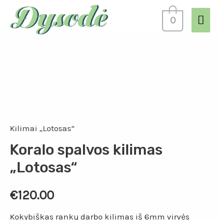
0
Kilimai „Lotosas“
Koralo spalvos kilimas
„Lotosas“
€
120.00
Kokybiškas rankų darbo kilimas iš 6mm virvės