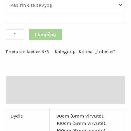
Į krepšelį
Produkto kodas:
N/A
Kategorija:
Kilimai „Lotosas“
Papildoma informacija
Atsiliepimai (0)
Dydis
90cm (6mm virvutė),
100cm (3mm virvutė),
100cm (6mm virvutė),