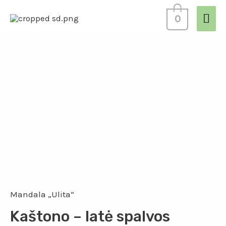
0
Mandala „Ulita“
Kaštono – latė spalvos