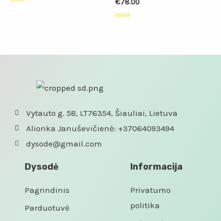
€
78.00
Įvertinimas:
0
iš
Įvertinimas:
5
0
iš
5
Vytauto g. 58, LT76354, Šiauliai, Lietuva
Alionka Januševičienė: +37064093494
dysode@gmail.com
Dysodė
Informacija
Pagrindinis
Privatumo
politika
Parduotuvė