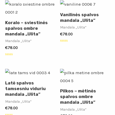
Vanilinės spalvos
mandala „Ulita“
Koralo – sviestinės
Mandala „Ulita“
spalvos ombre
mandala „Ulita“
€
78.00
Mandala „Ulita“
Įvertinimas:
€
78.00
0
iš
5
Įvertinimas:
0
iš
5
Latė spalvos
tamsesniu viduriu
Pilkos – mėtinės
mandala „Ulita“
spalvos ombre
Mandala „Ulita“
mandala „Ulita“
€
78.00
Mandala „Ulita“