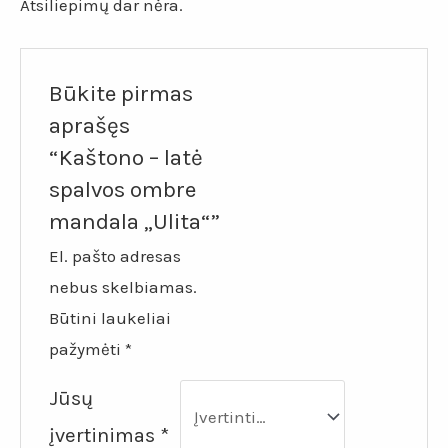
Atsiliepimų dar nėra.
Būkite pirmas
aprašęs
“Kaštono – latė
spalvos ombre
mandala „Ulita“”
El. pašto adresas
nebus skelbiamas.
Būtini laukeliai
pažymėti
*
Jūsų
įvertinimas
*