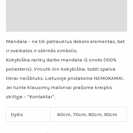
Papildoma informacija
Atsiliepimai (0)
Mandala – ne tik patrauklus dekoro elementas, bet
ir sveikatos ir sėkmės simbolis.
Kokybiška rankų darbo mandala iš virvės (100%
poliesteris). Virvutė itin kokybiška, todėl spalva
tikrai neišbluks. Lietuvoje pristatome NEMOKAMAI.
Jei turite klausimų maloniai prašome kreiptis
skiltyje – “Kontaktai”.
Dydis
60cm, 70cm, 80cm, 90cm