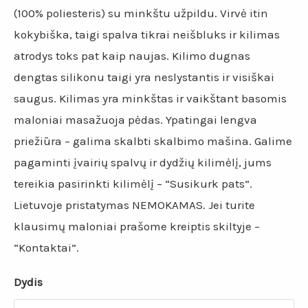
(100% poliesteris) su minkštu užpildu. Virvė itin
kokybiška, taigi spalva tikrai neišbluks ir kilimas
atrodys toks pat kaip naujas. Kilimo dugnas
dengtas silikonu taigi yra neslystantis ir visiškai
saugus. Kilimas yra minkštas ir vaikštant basomis
maloniai masažuoja pėdas. Ypatingai lengva
priežiūra – galima skalbti skalbimo mašina. Galime
pagaminti įvairių spalvų ir dydžių kilimėlį, jums
tereikia pasirinkti kilimėlį – “Susikurk pats”.
Lietuvoje pristatymas NEMOKAMAS. Jei turite
klausimų maloniai prašome kreiptis skiltyje –
“Kontaktai”.
Dydis