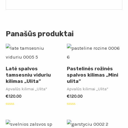
Panašūs produktai
Latė spalvos
Pastelinės rožinės
tamsesniu viduriu
spalvos kilimas „Mini
kilimas „Ulita“
ulita“
Apvalūs kilimai „Ulita“
Apvalūs kilimai „Ulita“
€
120.00
€
120.00
Įvertinimas:
Įvertinimas:
0
0
iš
iš
5
5