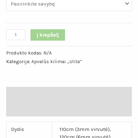
Į krepšelį
Produkto kodas:
N/A
Kategorija:
Apvalūs kilimai „Ulita“
Papildoma informacija
Atsiliepimai (0)
Dydis
110cm (3mm virvutė),
120cm (6mm virvutė),