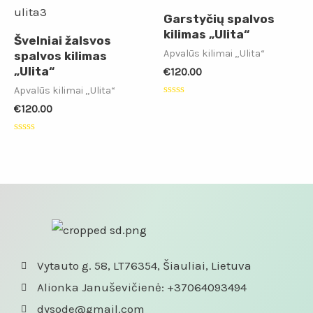
Garstyčių spalvos
kilimas „Ulita“
Švelniai žalsvos
Apvalūs kilimai „Ulita“
spalvos kilimas
„Ulita“
€
120.00
Apvalūs kilimai „Ulita“
Įvertinimas:
€
120.00
0
iš
5
Įvertinimas:
0
iš
5
Vytauto g. 58, LT76354, Šiauliai, Lietuva
Alionka Januševičienė: +37064093494
dysode@gmail.com