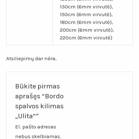
130cm (6mm virvutė),
150cm (6mm virvutė),
180cm (6mm virvutė),
200cm (6mm virvutė),
220cm (6mm virvutė)
Atsiliepimų dar nėra.
Būkite pirmas
aprašęs “Bordo
spalvos kilimas
„Ulita“”
El. pašto adresas
nebus skelbiamas.