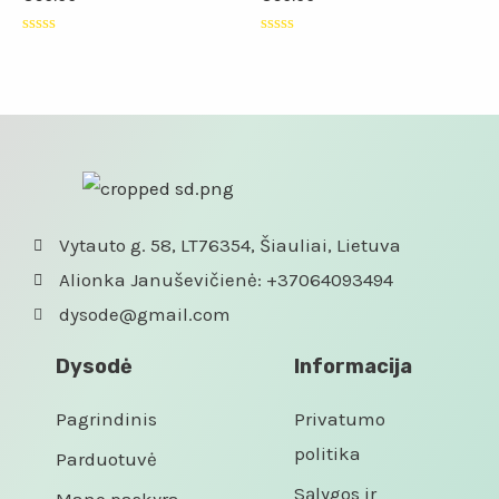
Įvertinimas:
Įvertinimas:
0
0
iš
iš
5
5
Vytauto g. 58, LT76354, Šiauliai, Lietuva
Alionka Januševičienė: +37064093494
dysode@gmail.com
Dysodė
Informacija
Pagrindinis
Privatumo
politika
Parduotuvė
Sąlygos ir