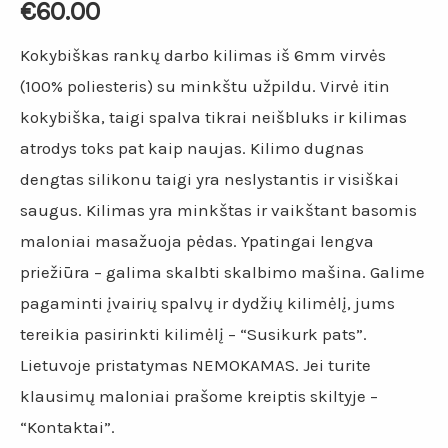
€
60.00
Kokybiškas rankų darbo kilimas iš 6mm virvės
(100% poliesteris) su minkštu užpildu. Virvė itin
kokybiška, taigi spalva tikrai neišbluks ir kilimas
atrodys toks pat kaip naujas. Kilimo dugnas
dengtas silikonu taigi yra neslystantis ir visiškai
saugus. Kilimas yra minkštas ir vaikštant basomis
maloniai masažuoja pėdas. Ypatingai lengva
priežiūra – galima skalbti skalbimo mašina. Galime
pagaminti įvairių spalvų ir dydžių kilimėlį, jums
tereikia pasirinkti kilimėlį – “Susikurk pats”.
Lietuvoje pristatymas NEMOKAMAS. Jei turite
klausimų maloniai prašome kreiptis skiltyje –
“Kontaktai”.