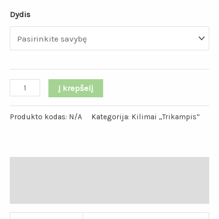
Dydis
Į krepšelį
Produkto kodas:
N/A
Kategorija:
Kilimai „Trikampis“
Papildoma informacija
Atsiliepimai (0)