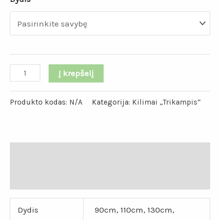
Į krepšelį
Produkto kodas:
N/A
Kategorija:
Kilimai „Trikampis“
Papildoma informacija
Atsiliepimai (0)
Dydis
90cm, 110cm, 130cm,