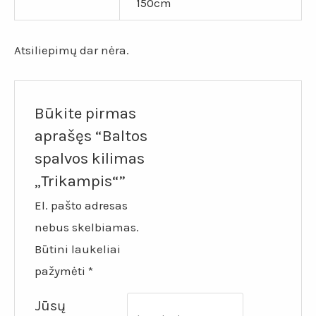
150cm
Atsiliepimų dar nėra.
Būkite pirmas
aprašęs “Baltos
spalvos kilimas
„Trikampis“”
El. pašto adresas
nebus skelbiamas.
Būtini laukeliai
pažymėti
*
Jūsų