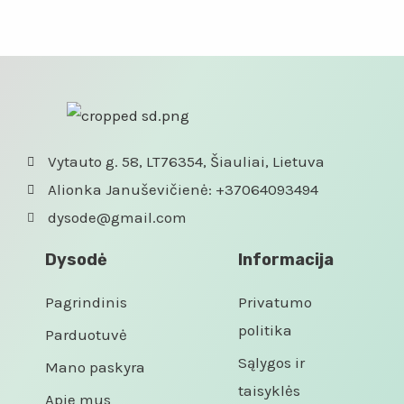
Įvertinimas:
Įvertinimas:
0
0
iš
iš
5
5
Vytauto g. 58, LT76354, Šiauliai, Lietuva
Alionka Januševičienė: +37064093494
dysode@gmail.com
Dysodė
Informacija
Pagrindinis
Privatumo
politika
Parduotuvė
Sąlygos ir
Mano paskyra
taisyklės
Apie mus