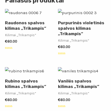
Panašūs produktai
Raudonos spalvos
Purpurinės violetinės
kilimas „Trikampis“
spalvos kilimas
„Trikampis“
Kilimai „Trikampis“
Kilimai „Trikampis“
€
60.00
€
60.00
Įvertinimas:
0
Įvertinimas:
iš
0
5
iš
5
Rubino spalvos
Vanilės spalvos
kilimas „Trikampis“
kilimas „Trikampis“
Kilimai „Trikampis“
Kilimai „Trikampis“
€
60.00
€
60.00