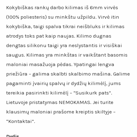
Kokybiškas rankų darbo kilimas iš 6mm virvės
(100% poliesteris) su minkštu užpildu. Virvė itin
kokybiška, taigi spalva tikrai neišbluks ir kilimas
atrodys toks pat kaip naujas. Kilimo dugnas
dengtas silikonu taigi yra neslystantis ir visiškai
saugus. Kilimas yra minkštas ir vaikštant basomis
maloniai masažuoja pėdas. Ypatingai lengva
priežiūra – galima skalbti skalbimo mašina. Galime
pagaminti įvairių spalvų ir dydžių kilimėlį, jums
tereikia pasirinkti kilimėlį – “Susikurk pats”.
Lietuvoje pristatymas NEMOKAMAS. Jei turite
klausimų maloniai prašome kreiptis skiltyje –
“Kontaktai”.
Dydis