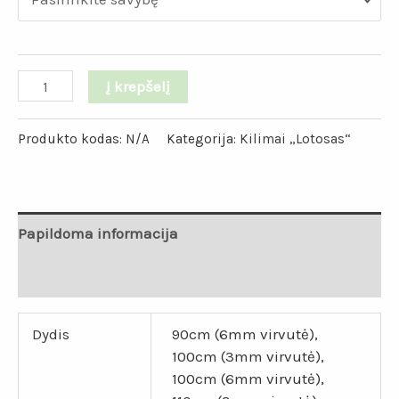
Į krepšelį
Produkto kodas:
N/A
Kategorija:
Kilimai „Lotosas“
Papildoma informacija
Atsiliepimai (1)
Dydis
90cm (6mm virvutė),
100cm (3mm virvutė),
100cm (6mm virvutė),