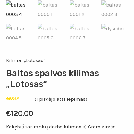
Kilimai „Lotosas“
Baltos spalvos kilimas
„Lotosas“
(
1
pirkėjo atsiliepimas)
Įvertinimas:
1
5.00
iš 5
€
120.00
(viso
įvertinimų:
)
Kokybiškas rankų darbo kilimas iš 6mm virvės