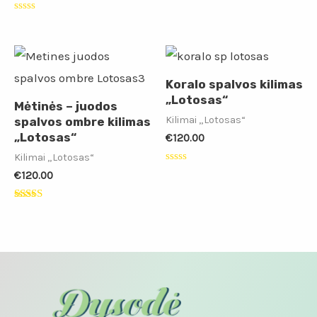
iš
5
Įvertinimas:
0
iš
5
Koralo spalvos kilimas
„Lotosas“
Mėtinės – juodos
Kilimai „Lotosas“
spalvos ombre kilimas
„Lotosas“
€
120.00
Kilimai „Lotosas“
Įvertinimas:
€
120.00
0
iš
5
Įvertinimas:
5.00
iš 5