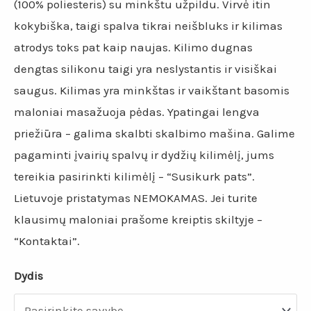
(100% poliesteris) su minkštu užpildu. Virvė itin
kokybiška, taigi spalva tikrai neišbluks ir kilimas
atrodys toks pat kaip naujas. Kilimo dugnas
dengtas silikonu taigi yra neslystantis ir visiškai
saugus. Kilimas yra minkštas ir vaikštant basomis
maloniai masažuoja pėdas. Ypatingai lengva
priežiūra – galima skalbti skalbimo mašina. Galime
pagaminti įvairių spalvų ir dydžių kilimėlį, jums
tereikia pasirinkti kilimėlį – “Susikurk pats”.
Lietuvoje pristatymas NEMOKAMAS. Jei turite
klausimų maloniai prašome kreiptis skiltyje –
“Kontaktai”.
Dydis