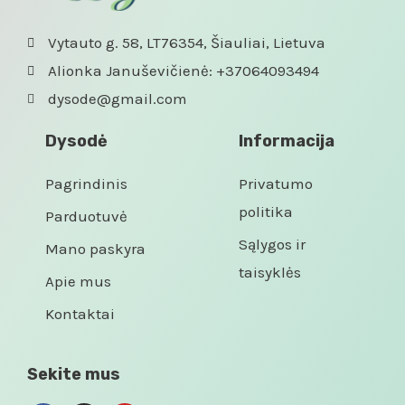
Vytauto g. 58, LT76354, Šiauliai, Lietuva
Alionka Januševičienė: +37064093494
dysode@gmail.com
Dysodė
Informacija
Pagrindinis
Privatumo
politika
Parduotuvė
Sąlygos ir
Mano paskyra
taisyklės
Apie mus
Kontaktai
Sekite mus