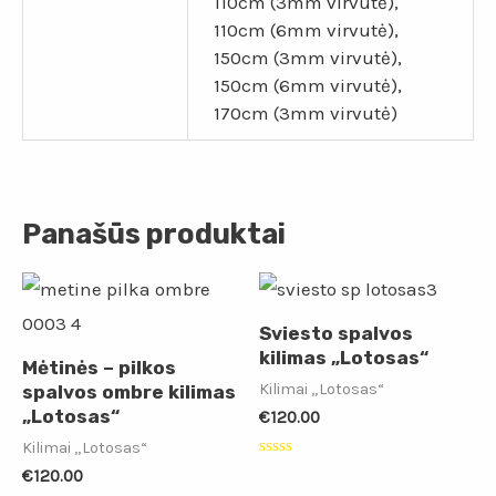
110cm (3mm virvutė),
110cm (6mm virvutė),
150cm (3mm virvutė),
150cm (6mm virvutė),
170cm (3mm virvutė)
Panašūs produktai
Sviesto spalvos
kilimas „Lotosas“
Mėtinės – pilkos
Kilimai „Lotosas“
spalvos ombre kilimas
„Lotosas“
€
120.00
Kilimai „Lotosas“
Įvertinimas:
€
120.00
0