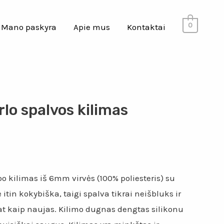
0
Mano paskyra
Apie mus
Kontaktai
lo spalvos kilimas
 kilimas iš 6mm virvės (100% poliesteris) su
itin kokybiška, taigi spalva tikrai neišbluks ir
at kaip naujas. Kilimo dugnas dengtas silikonu