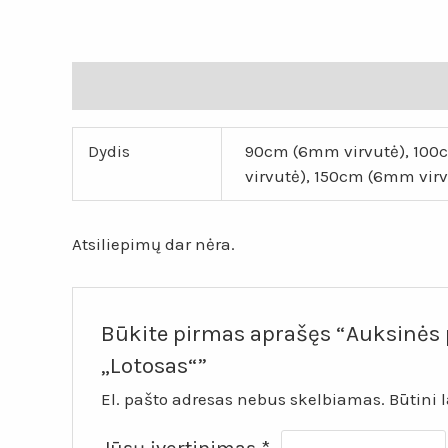
Papildoma informacija
Atsiliepimai (0)
Dydis
90cm (6mm virvutė), 100c
virvutė), 150cm (6mm vir
Atsiliepimų dar nėra.
Būkite pirmas aprašęs “Auksinės p
„Lotosas“”
El. pašto adresas nebus skelbiamas.
Būtini 