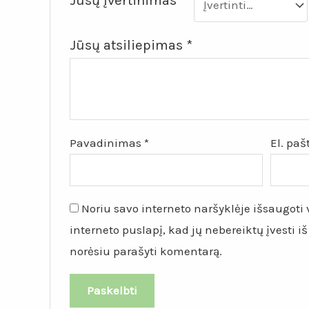
Jūsų įvertinimas
*
Jūsų atsiliepimas
*
Pavadinimas
*
El. pa
Noriu savo interneto naršyklėje išsaugoti v
interneto puslapį, kad jų nebereiktų įvesti iš
norėsiu parašyti komentarą.