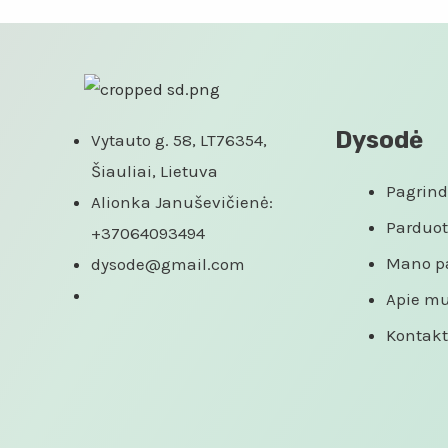
Dysodė
Vytauto g. 58, LT76354,
Šiauliai, Lietuva
Pagrind
Alionka Januševičienė:
Parduo
+37064093494
Mano p
dysode@gmail.com
Apie m
Kontakt