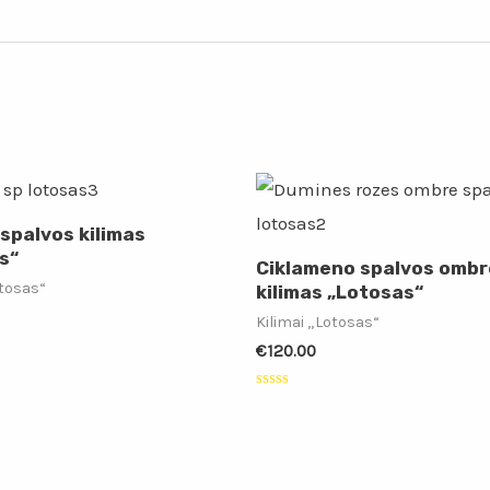
spalvos kilimas
s“
Ciklameno spalvos ombr
otosas“
kilimas „Lotosas“
Kilimai „Lotosas“
€
120.00
:
Įvertinimas:
0
iš
5