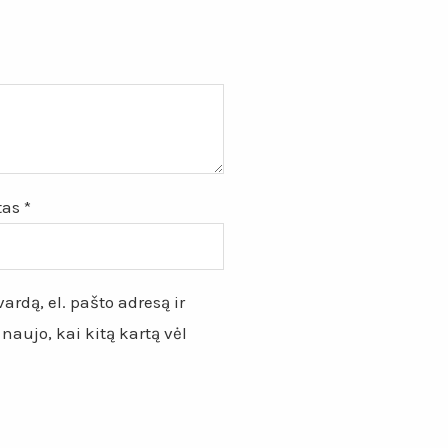
štas
*
ardą, el. pašto adresą ir
 naujo, kai kitą kartą vėl