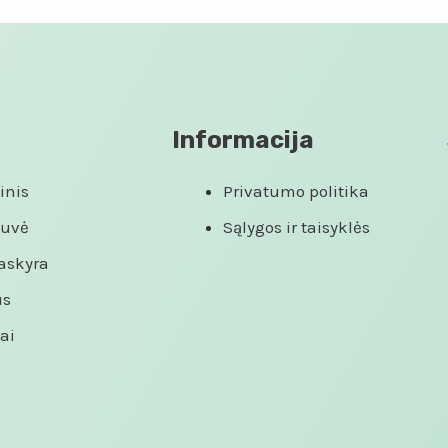
Informacija
inis
Privatumo politika
tuvė
Sąlygos ir taisyklės
askyra
us
ai