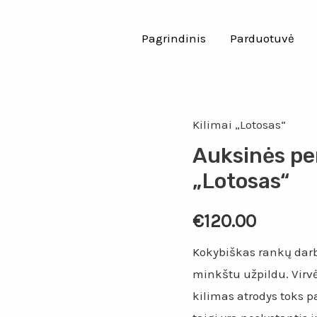
Pagrindinis
Parduotuvė
Kilimai „Lotosas“
Auksinės per
„Lotosas“
€
120.00
Kokybiškas rankų darbo
minkštu užpildu. Virvė 
kilimas atrodys toks p