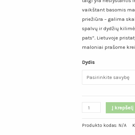
taigi yra neslystantis 
vaikštant basomis ma
priežiūra – galima sk
spalvų ir dydžių kilimė
pats”. Lietuvoje pris
maloniai prašome kreip
Dydis
Į krepšelį
Produkto kodas:
N/A
K