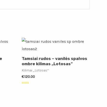
e
Tamsiai rudos – vanilės spalvos
ombre kilimas „Lotosas“
Kilimai „Lotosas“
€
120.00
Įvertinimas:
0
iš
5