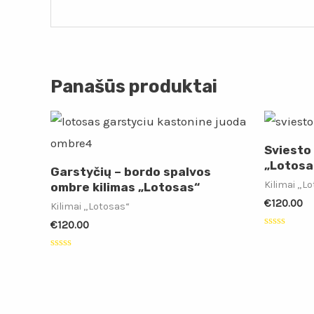
Panašūs produktai
Sviesto 
„Lotosa
Garstyčių – bordo spalvos
Kilimai „L
ombre kilimas „Lotosas“
€
120.00
Kilimai „Lotosas“
€
120.00
Įvertinimas
0
iš
Įvertinimas:
5
0
iš
5