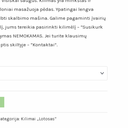
ir visiškai saugus. Kilimas yra minkštas ir
loniai masažuoja pėdas. Ypatingai lengva
albti skalbimo mašina. Galime pagaminti įvairių
lį, jums tereikia pasirinkti kilimėlį – “Susikurk
tatymas NEMOKAMAS. Jei turite klausimų
tis skiltyje – “Kontaktai”.
ategorija:
Kilimai „Lotosas“