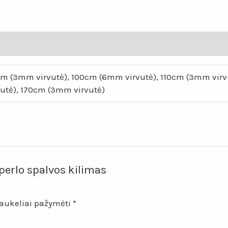
m (3mm virvutė), 100cm (6mm virvutė), 110cm (3mm virv
vutė), 170cm (3mm virvutė)
erlo spalvos kilimas
laukeliai pažymėti
*