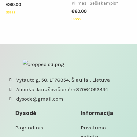
Kilimas „Šešiakampis“
€
60.00
€
60.00
Įvertinimas:
0
Įvertinimas:
iš
0
5
iš
5
Vytauto g. 58, LT76354, Šiauliai, Lietuva
Alionka Januševičienė: +37064093494
dysode@gmail.com
Dysodė
Informacija
Pagrindinis
Privatumo