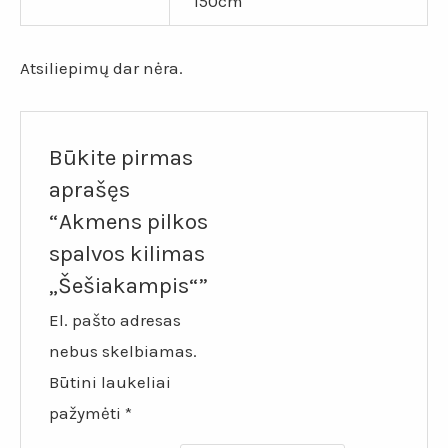
150cm
Atsiliepimų dar nėra.
Būkite pirmas
aprašęs
“Akmens pilkos
spalvos kilimas
„Šešiakampis“”
El. pašto adresas
nebus skelbiamas.
Būtini laukeliai
pažymėti
*