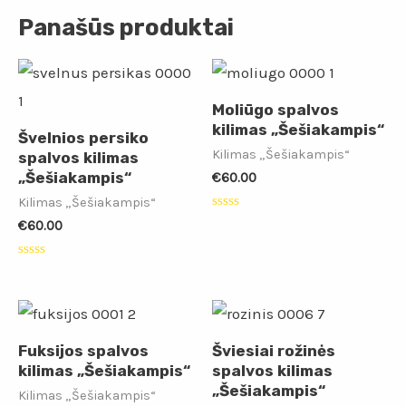
Panašūs produktai
Moliūgo spalvos
kilimas „Šešiakampis“
Švelnios persiko
Kilimas „Šešiakampis“
spalvos kilimas
„Šešiakampis“
€
60.00
Kilimas „Šešiakampis“
Įvertinimas:
€
60.00
0
iš
5
Įvertinimas:
0
iš
5
Fuksijos spalvos
Šviesiai rožinės
kilimas „Šešiakampis“
spalvos kilimas
„Šešiakampis“
Kilimas „Šešiakampis“