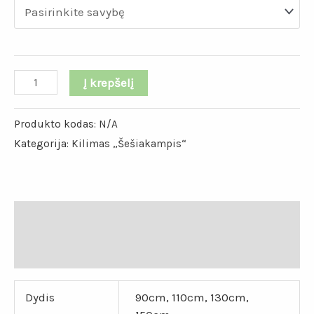
Į krepšelį
Produkto kodas:
N/A
Kategorija:
Kilimas „Šešiakampis“
Papildoma informacija
Atsiliepimai (0)
Dydis
90cm, 110cm, 130cm,