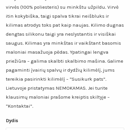
virvės (100% poliesteris) su minkštu užpildu. Virvė
itin kokybiška, taigi spalva tikrai neišbluks ir
kilimas atrodys toks pat kaip naujas. Kilimo dugnas
dengtas silikonu taigi yra neslystantis ir visiškai
saugus. Kilimas yra minkštas ir vaikštant basomis
maloniai masažuoja pėdas. Ypatingai lengva
priežiūra – galima skalbti skalbimo mašina. Galime
pagaminti įvairių spalvų ir dydžių kilimėlį, jums
tereikia pasirinkti kilimėlį – “Susikurk pats”.
Lietuvoje pristatymas NEMOKAMAS. Jei turite
klausimų maloniai prašome kreiptis skiltyje –
“Kontaktai”.
Dydis