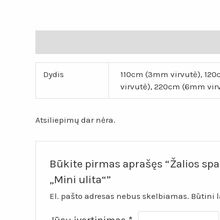
Papildoma informacija
Atsiliepimai (0)
Dydis
110cm (3mm virvutė), 12
virvutė), 220cm (6mm vir
Atsiliepimų dar nėra.
Būkite pirmas aprašęs “Žalios sp
„Mini ulita“”
El. pašto adresas nebus skelbiamas.
Būtini 