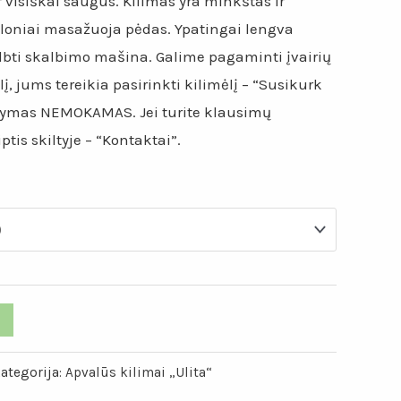
ir visiškai saugus. Kilimas yra minkštas ir
loniai masažuoja pėdas. Ypatingai lengva
albti skalbimo mašina. Galime pagaminti įvairių
lį, jums tereikia pasirinkti kilimėlį – “Susikurk
tatymas NEMOKAMAS. Jei turite klausimų
tis skiltyje – “Kontaktai”.
ategorija:
Apvalūs kilimai „Ulita“