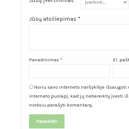
Jūsų įvertinimas
*
Jūsų atsiliepimas
*
Pavadinimas
*
El. pa
Noriu savo interneto naršyklėje išsaugoti v
interneto puslapį, kad jų nebereiktų įvesti iš
norėsiu parašyti komentarą.