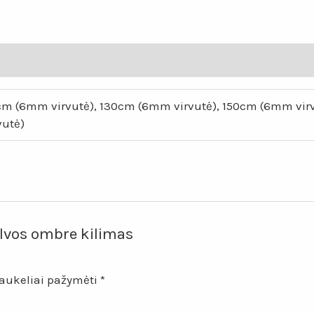
ombre
kilimas
„Mini
ulita“
0cm (6mm virvutė), 130cm (6mm virvutė), 150cm (6mm vi
vutė)
alvos ombre kilimas
laukeliai pažymėti
*