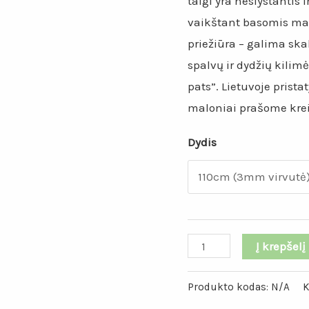
taigi yra neslystantis 
vaikštant basomis ma
priežiūra – galima sk
spalvų ir dydžių kilimė
pats”. Lietuvoje pris
maloniai prašome kreip
Dydis
produkto
Į krepšelį
kiekis:
Žalios
Produkto kodas:
N/A
K
spalvos