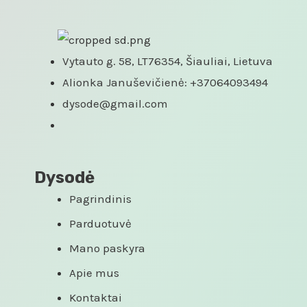
Vytauto g. 58, LT76354, Šiauliai, Lietuva
Alionka Januševičienė: +37064093494
dysode@gmail.com
Dysodė
Pagrindinis
Parduotuvė
Mano paskyra
Apie mus
Kontaktai