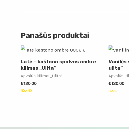
Panašūs produktai
Latė – kaštono spalvos ombre
Vanilės 
kilimas „Ulita“
ulita“
Apvalūs kilimai „Ulita“
Apvalūs kil
€
120.00
€
120.00
Įvertinimas:
Įvertinimas
5.00
0
iš 5
iš
5