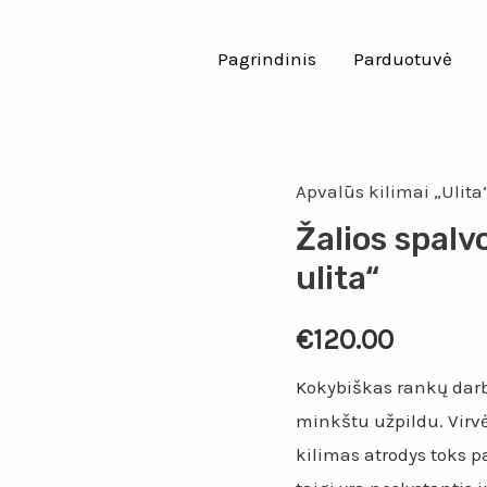
Pagrindinis
Parduotuvė
Apvalūs kilimai „Ulita
Žalios spalv
ulita“
€
120.00
Kokybiškas rankų darbo
minkštu užpildu. Virvė 
kilimas atrodys toks p