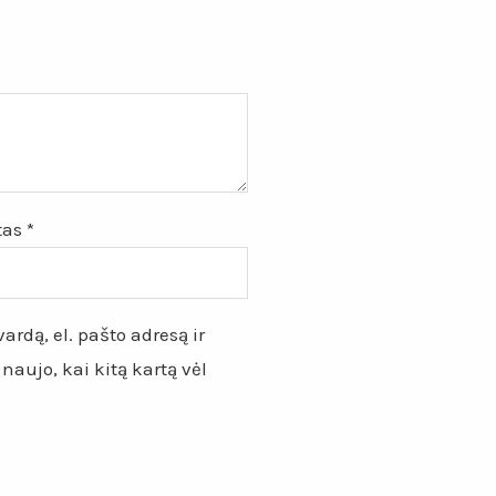
štas
*
ardą, el. pašto adresą ir
 naujo, kai kitą kartą vėl