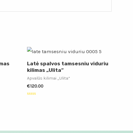
imas
Latė spalvos tamsesniu viduriu
kilimas „Ulita“
Apvalūs kilimai „Ulita“
€
120.00
Įvertinimas:
0
iš
5