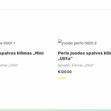
spalvos kilimas „Mini
Perlo juodos spalvos kil
„Ulita“
imai „Ulita“
Apvalūs kilimai „Ulita“
€
120.00
:
Įvertinimas:
0
iš
5