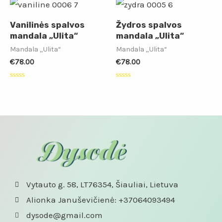
5
5
Vanilinės spalvos
Žydros spalvos
mandala „Ulita“
mandala „Ulita“
Mandala „Ulita“
Mandala „Ulita“
€
78.00
€
78.00
Įvertinimas:
Įvertinimas:
0
0
iš
iš
5
5
Vytauto g. 58, LT76354, Šiauliai, Lietuva
Alionka Januševičienė: +37064093494
dysode@gmail.com