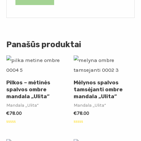
Panašūs produktai
Pilkos – mėtinės
Mėlynos spalvos
spalvos ombre
tamsėjanti ombre
mandala „Ulita“
mandala „Ulita“
Mandala „Ulita“
Mandala „Ulita“
€
78.00
€
78.00
Įvertinimas:
Įvertinimas:
0
0
iš
iš