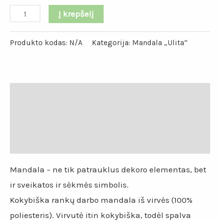
Į krepšelį
Produkto kodas:
N/A
Kategorija:
Mandala „Ulita“
Aprašymas
Papildoma informacija
Atsiliepimai (0)
Mandala – ne tik patrauklus dekoro elementas, bet
ir sveikatos ir sėkmės simbolis.
Kokybiška rankų darbo mandala iš virvės (100%
poliesteris). Virvutė itin kokybiška, todėl spalva