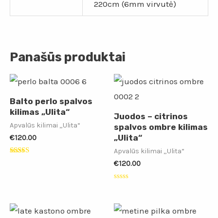
220cm (6mm virvutė)
Panašūs produktai
Balto perlo spalvos
kilimas „Ulita“
Juodos – citrinos
Apvalūs kilimai „Ulita“
spalvos ombre kilimas
„Ulita“
€
120.00
Apvalūs kilimai „Ulita“
Įvertinimas:
€
120.00
5.00
iš 5
Įvertinimas:
0
iš
5