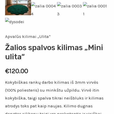
Apvalūs kilimai „Ulita“
Žalios spalvos kilimas „Mini
ulita“
€
120.00
Kokybiškas rankų darbo kilimas iš 3mm virvės
(100% poliesteris) su minkštu užpildu. Virvė itin
kokybiška, taigi spalva tikrai neišbluks ir kilimas
atrodys toks pat kaip naujas. Kilimo dugnas
dengtas silikonu taigi yra neslystantis ir visiškai