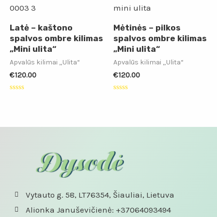
Latė – kaštono
Mėtinės – pilkos
spalvos ombre kilimas
spalvos ombre kilimas
„Mini ulita“
„Mini ulita“
Apvalūs kilimai „Ulita“
Apvalūs kilimai „Ulita“
€
120.00
€
120.00
Įvertinimas:
Įvertinimas:
0
0
iš
iš
5
5
Vytauto g. 58, LT76354, Šiauliai, Lietuva
Alionka Januševičienė: +37064093494