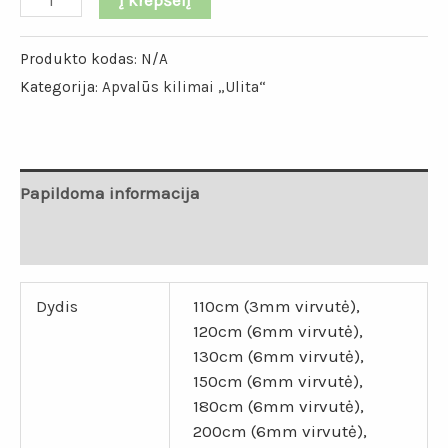
Į krepšelį
Produkto kodas:
N/A
Kategorija:
Apvalūs kilimai „Ulita“
Papildoma informacija
Atsiliepimai (0)
Dydis
110cm (3mm virvutė),
120cm (6mm virvutė),
130cm (6mm virvutė),
150cm (6mm virvutė),
180cm (6mm virvutė),
200cm (6mm virvutė),