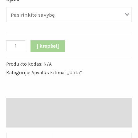
Į krepšelį
Produkto kodas:
N/A
Kategorija:
Apvalūs kilimai „Ulita“
Papildoma informacija
Atsiliepimai (0)