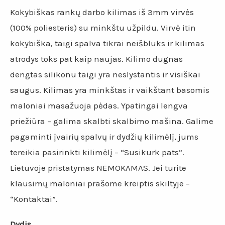
Kokybiškas rankų darbo kilimas iš 3mm virvės
(100% poliesteris) su minkštu užpildu. Virvė itin
kokybiška, taigi spalva tikrai neišbluks ir kilimas
atrodys toks pat kaip naujas. Kilimo dugnas
dengtas silikonu taigi yra neslystantis ir visiškai
saugus. Kilimas yra minkštas ir vaikštant basomis
maloniai masažuoja pėdas. Ypatingai lengva
priežiūra – galima skalbti skalbimo mašina. Galime
pagaminti įvairių spalvų ir dydžių kilimėlį, jums
tereikia pasirinkti kilimėlį – “Susikurk pats”.
Lietuvoje pristatymas NEMOKAMAS. Jei turite
klausimų maloniai prašome kreiptis skiltyje –
“Kontaktai”.
Dydis