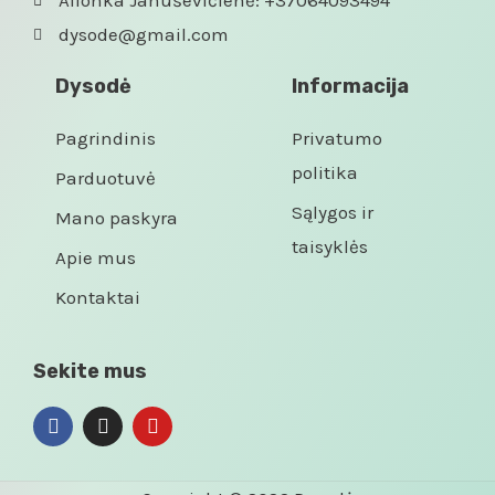
Alionka Januševičienė: +37064093494
dysode@gmail.com
Dysodė
Informacija
Pagrindinis
Privatumo
politika
Parduotuvė
Sąlygos ir
Mano paskyra
taisyklės
Apie mus
Kontaktai
Sekite mus