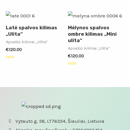
Įvertinimas:
Įvertinimas:
5.00
0
iš 5
iš
5
Latė spalvos kilimas
Mėlynos spalvos
„Ulita“
ombre kilimas „Mini
ulita“
Apvalūs kilimai „Ulita“
Apvalūs kilimai „Ulita“
€
120.00
€
120.00
Įvertinimas:
0
Įvertinimas:
iš
0
5
iš
5
Vytauto g. 58, LT76354, Šiauliai, Lietuva