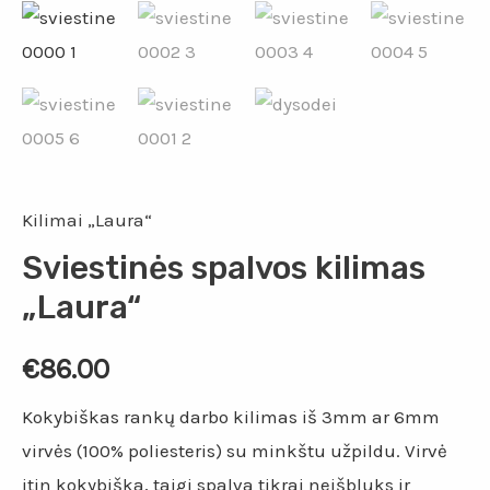
Kilimai „Laura“
Sviestinės spalvos kilimas
„Laura“
€
86.00
Kokybiškas rankų darbo kilimas iš 3mm ar 6mm
virvės (100% poliesteris) su minkštu užpildu. Virvė
itin kokybiška, taigi spalva tikrai neišbluks ir