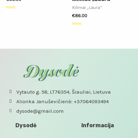
Kilimai „Laura“
Įvertinimas:
€
86.00
0
iš
5
Įvertinimas:
0
iš
5
Vytauto g. 58, LT76354, Šiauliai, Lietuva
Alionka Januševičienė: +37064093494
dysode@gmail.com
Dysodė
Informacija