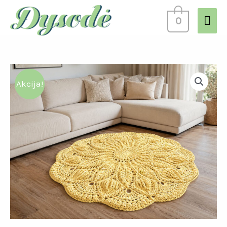
0
Akcija!