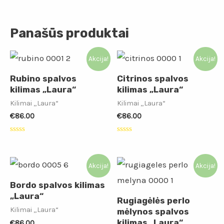
Panašūs produktai
Akcija!
Akcija!
Rubino spalvos
Citrinos spalvos
kilimas „Laura“
kilimas „Laura“
Kilimai „Laura“
Kilimai „Laura“
€
86.00
€
86.00
Įvertinimas:
Įvertinimas:
0
0
iš
iš
5
5
Akcija!
Akcija!
Bordo spalvos kilimas
„Laura“
Rugiagėlės perlo
Kilimai „Laura“
mėlynos spalvos
kilimas „Laura“
€
86.00