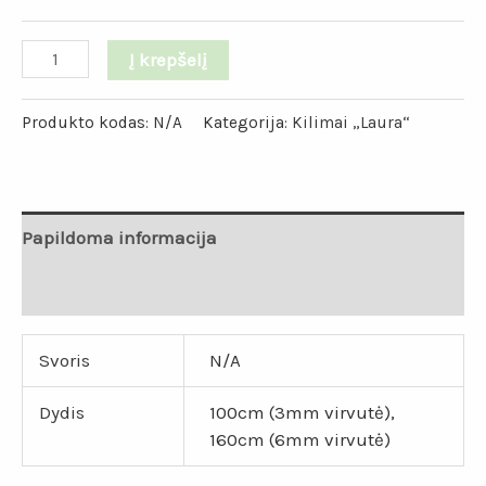
Į krepšelį
Produkto kodas:
N/A
Kategorija:
Kilimai „Laura“
Papildoma informacija
Atsiliepimai (0)
Svoris
N/A
Dydis
100cm (3mm virvutė),
160cm (6mm virvutė)