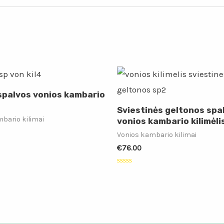
spalvos vonios kambario
Sviestinės geltonos spa
bario kilimai
vonios kambario kilimėli
Vonios kambario kilimai
€
76.00
:
Įvertinimas:
0
iš
5