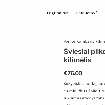
Pagrindinis
Parduotuvė
Vonios kambario kilim
Šviesiai pil
kilimėlis
€
76.00
Kokybiškas rankų darb
su minkštu užpildu. Vi
ir kilimas atrodys tok