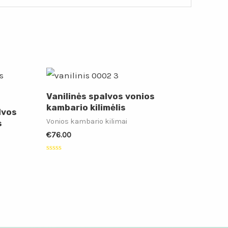
Vanilinės spalvos vonios
kambario kilimėlis
lvos
Vonios kambario kilimai
s
€
76.00
Įvertinimas:
0
iš
5