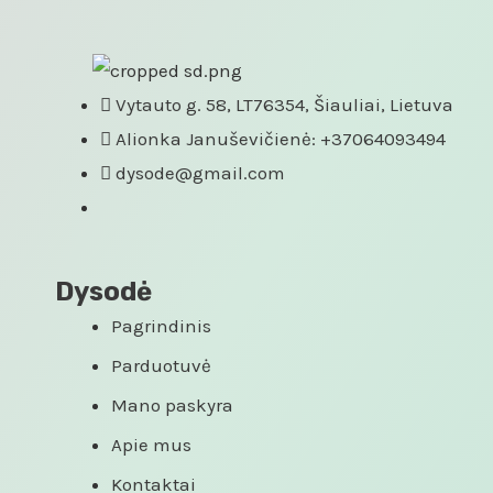
Vytauto g. 58, LT76354, Šiauliai, Lietuva
Alionka Januševičienė: +37064093494
dysode@gmail.com
Dysodė
Pagrindinis
Parduotuvė
Mano paskyra
Apie mus
Kontaktai