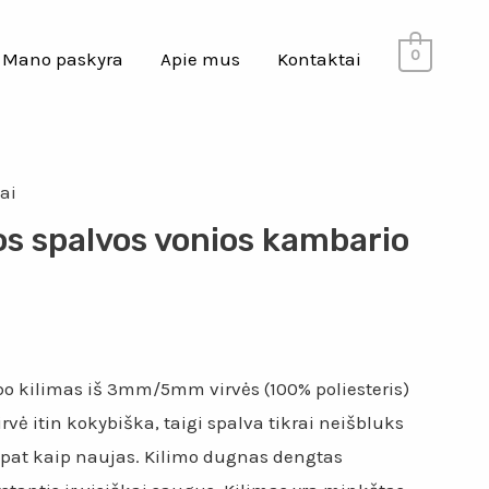
0
Mano paskyra
Apie mus
Kontaktai
ai
kos spalvos vonios kambario
o kilimas iš 3mm/5mm virvės (100% poliesteris)
rvė itin kokybiška, taigi spalva tikrai neišbluks
s pat kaip naujas. Kilimo dugnas dengtas