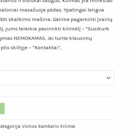
ystantis ir visiškai saugus. Kilimas yra minkštas
maloniai masažuoja pėdas. Ypatingai lengva
albti skalbimo mašina. Galime pagaminti įvairių
lį, jums tereikia pasirinkti kilimėlį – “Susikurk
tatymas NEMOKAMAS. Jei turite klausimų
tis skiltyje – “Kontaktai”.
ategorija:
Vonios kambario kilimai