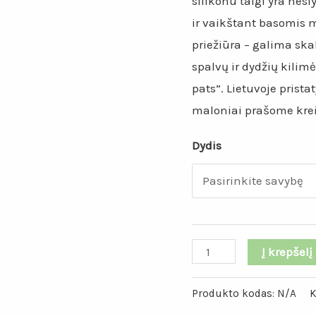
silikonu taigi yra nesl
ir vaikštant basomis 
priežiūra – galima sk
spalvų ir dydžių kilimė
pats”. Lietuvoje pris
maloniai prašome kreip
Dydis
produkto
Į krepšelį
kiekis:
Šviesiai
Produkto kodas:
N/A
K
pilkos