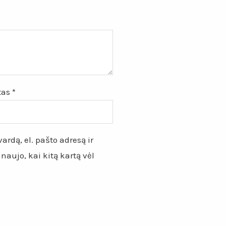
štas
*
ardą, el. pašto adresą ir
 naujo, kai kitą kartą vėl