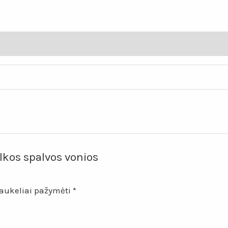
spalvos
vonios
kambario
kilimėlis
lkos spalvos vonios
laukeliai pažymėti
*