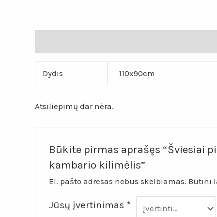
Papildoma informacija
Atsiliepimai (0)
Dydis
110x90cm
Atsiliepimų dar nėra.
Būkite pirmas aprašęs “Šviesiai pi
kambario kilimėlis”
El. pašto adresas nebus skelbiamas.
Būtini 
Jūsų įvertinimas
*