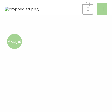
0
Akcija!