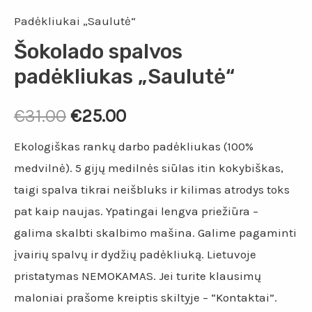
Padėkliukai „Saulutė“
Šokolado spalvos
padėkliukas „Saulutė“
€
31.00
€
25.00
Ekologiškas rankų darbo padėkliukas (100%
medvilnė). 5 gijų medilnės siūlas itin kokybiškas,
taigi spalva tikrai neišbluks ir kilimas atrodys toks
pat kaip naujas. Ypatingai lengva priežiūra –
galima skalbti skalbimo mašina. Galime pagaminti
įvairių spalvų ir dydžių padėkliuką. Lietuvoje
pristatymas NEMOKAMAS. Jei turite klausimų
maloniai prašome kreiptis skiltyje – “Kontaktai”.