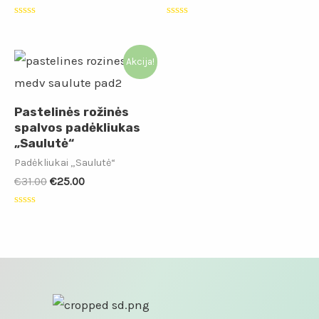
Įvertinimas:
Įvertinimas:
0
0
iš
iš
5
5
Akcija!
Pastelinės rožinės
spalvos padėkliukas
„Saulutė“
Padėkliukai „Saulutė“
€
31.00
€
25.00
Įvertinimas:
0
iš
5