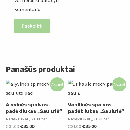
vėl norėsiu parašyti
komentarą.
Panašūs produktai
Akcija!
Akcija!
Alyvinės spalvos
Vanilinės spalvos
padėkliukas „Saulutė“
padėkliukas „Saulutė“
Padėkliukai „Saulutė“
Padėkliukai „Saulutė“
€
31.00
€
25.00
€
31.00
€
25.00