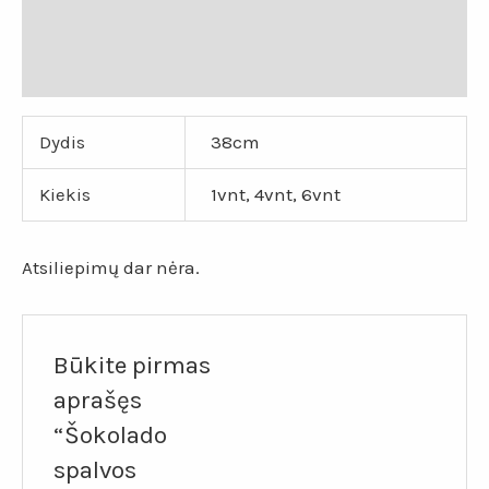
Papildoma informacija
Atsiliepimai (0)
Dydis
38cm
Kiekis
1vnt, 4vnt, 6vnt
Atsiliepimų dar nėra.
Būkite pirmas
aprašęs
“Šokolado
spalvos