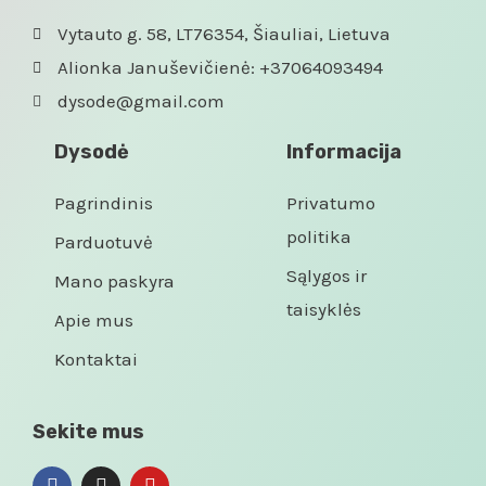
Vytauto g. 58, LT76354, Šiauliai, Lietuva
Alionka Januševičienė: +37064093494
dysode@gmail.com
Dysodė
Informacija
Pagrindinis
Privatumo
politika
Parduotuvė
Sąlygos ir
Mano paskyra
taisyklės
Apie mus
Kontaktai
Sekite mus