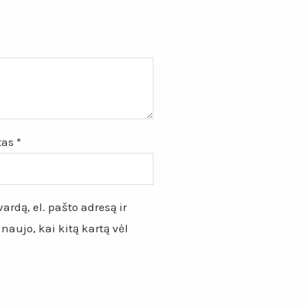
štas
*
ardą, el. pašto adresą ir
 naujo, kai kitą kartą vėl