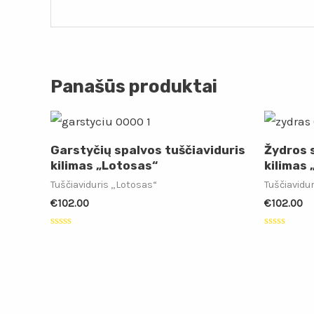
Panašūs produktai
Garstyčių spalvos tuščiaviduris
Žydros 
kilimas „Lotosas“
kilimas
Tuščiaviduris „Lotosas“
Tuščiavidu
€
102.00
€
102.00
Įvertinimas:
Įvertinimas
0
0
iš
iš
5
5