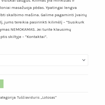
ir visiškai saugus. Kilimas yra minkštas ir
loniai masažuoja pėdas. Ypatingai lengva
albti skalbimo mašina. Galime pagaminti įvairių
lį, jums tereikia pasirinkti kilimėlį – “Susikurk
tatymas NEMOKAMAS. Jei turite klausimų
tis skiltyje – “Kontaktai”.
ategorija:
Tuščiaviduris „Lotosas“