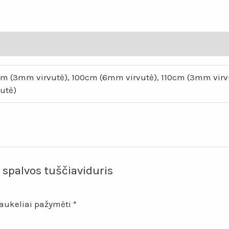
tuščiaviduris
kilimas
„Lotosas“
m (3mm virvutė), 100cm (6mm virvutė), 110cm (3mm virv
utė)
spalvos tuščiaviduris
laukeliai pažymėti
*