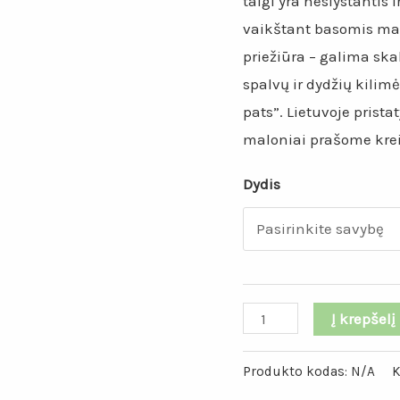
taigi yra neslystantis 
vaikštant basomis ma
priežiūra – galima sk
spalvų ir dydžių kilimė
pats”. Lietuvoje pris
maloniai prašome kreip
Dydis
produkto
Į krepšelį
kiekis:
Raudonos
Produkto kodas:
N/A
K
spalvos