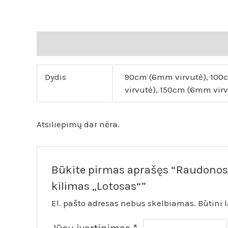
Papildoma informacija
Atsiliepimai (0)
Dydis
90cm (6mm virvutė), 100c
virvutė), 150cm (6mm virv
Atsiliepimų dar nėra.
Būkite pirmas aprašęs “Raudonos 
kilimas „Lotosas“”
El. pašto adresas nebus skelbiamas.
Būtini 