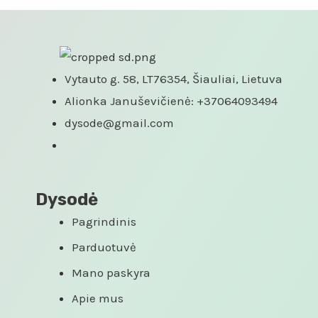
Vytauto g. 58, LT76354, Šiauliai, Lietuva
Alionka Januševičienė: +37064093494
dysode@gmail.com
Dysodė
Pagrindinis
Parduotuvė
Mano paskyra
Apie mus