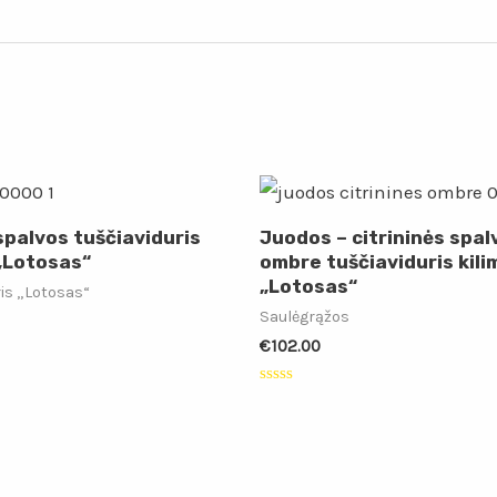
spalvos tuščiaviduris
Juodos – citrininės spal
 „Lotosas“
ombre tuščiaviduris kili
„Lotosas“
ris „Lotosas“
Saulėgrąžos
€
102.00
:
Įvertinimas:
0
iš
5