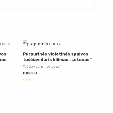
vos
Purpurinės violetinės spalvos
mas
tuščiaviduris kilimas „Lotosas“
Tuščiaviduris „Lotosas“
€
102.00
Įvertinimas:
0
iš
5