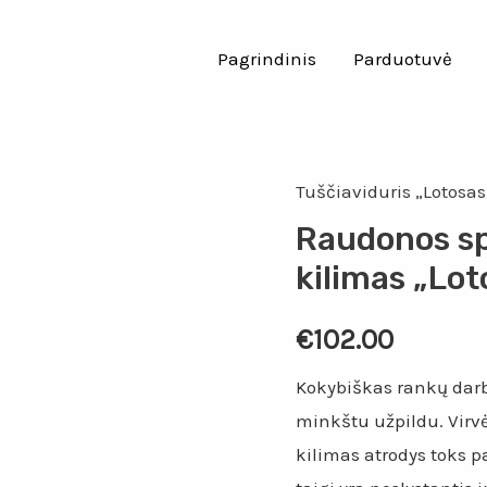
Pagrindinis
Parduotuvė
Tuščiaviduris „Lotosas
Raudonos sp
kilimas „Lot
€
102.00
Kokybiškas rankų darbo
minkštu užpildu. Virvė 
kilimas atrodys toks p