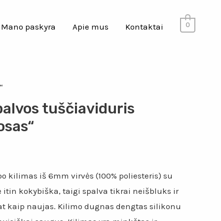
0
Mano paskyra
Apie mus
Kontaktai
“
alvos tuščiaviduris
osas“
 kilimas iš 6mm virvės (100% poliesteris) su
itin kokybiška, taigi spalva tikrai neišbluks ir
at kaip naujas. Kilimo dugnas dengtas silikonu