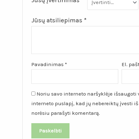
Jūsų įvertinimas
*
Jūsų atsiliepimas
*
Pavadinimas
*
El. pa
Noriu savo interneto naršyklėje išsaugoti v
interneto puslapį, kad jų nebereiktų įvesti iš
norėsiu parašyti komentarą.