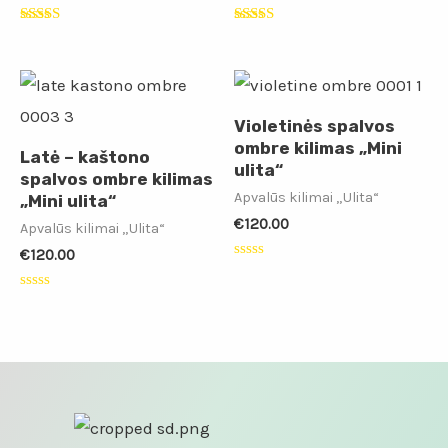
Įvertinimas:
Įvertinimas:
5.00
5.00
iš 5
iš 5
Violetinės spalvos
ombre kilimas „Mini
Latė – kaštono
ulita“
spalvos ombre kilimas
Apvalūs kilimai „Ulita“
„Mini ulita“
€
120.00
Apvalūs kilimai „Ulita“
€
120.00
Įvertinimas:
0
iš
Įvertinimas:
5
0
iš
5