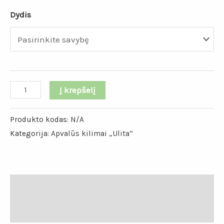
Dydis
Į krepšelį
Produkto kodas:
N/A
Kategorija:
Apvalūs kilimai „Ulita“
Papildoma informacija
Atsiliepimai (0)