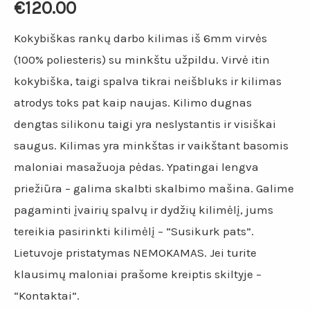
€
120.00
Kokybiškas rankų darbo kilimas iš 6mm virvės
(100% poliesteris) su minkštu užpildu. Virvė itin
kokybiška, taigi spalva tikrai neišbluks ir kilimas
atrodys toks pat kaip naujas. Kilimo dugnas
dengtas silikonu taigi yra neslystantis ir visiškai
saugus. Kilimas yra minkštas ir vaikštant basomis
maloniai masažuoja pėdas. Ypatingai lengva
priežiūra – galima skalbti skalbimo mašina. Galime
pagaminti įvairių spalvų ir dydžių kilimėlį, jums
tereikia pasirinkti kilimėlį – “Susikurk pats”.
Lietuvoje pristatymas NEMOKAMAS. Jei turite
klausimų maloniai prašome kreiptis skiltyje –
“Kontaktai”.