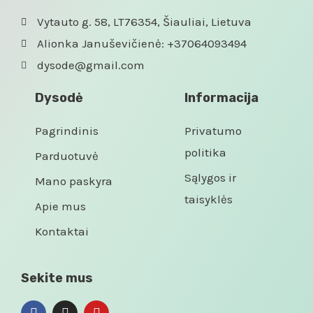
Vytauto g. 58, LT76354, Šiauliai, Lietuva
Alionka Januševičienė: +37064093494
dysode@gmail.com
Dysodė
Informacija
Pagrindinis
Privatumo
politika
Parduotuvė
Sąlygos ir
Mano paskyra
taisyklės
Apie mus
Kontaktai
Sekite mus